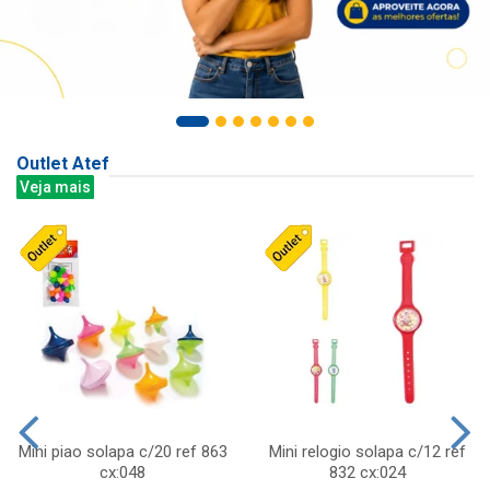
Outlet Atef
Veja mais
Mini piao solapa c/20 ref 863
Mini relogio solapa c/12 ref
cx:048
832 cx:024