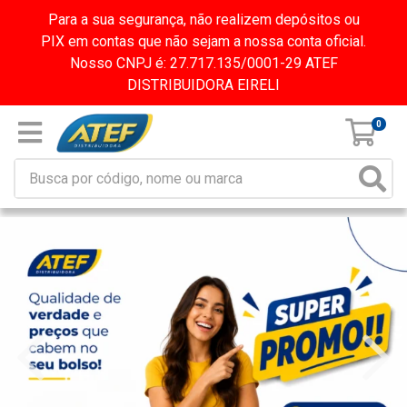
Para a sua segurança, não realizem depósitos ou
PIX em contas que não sejam a nossa conta oficial.
Nosso CNPJ é: 27.717.135/0001-29 ATEF
DISTRIBUIDORA EIRELI
0