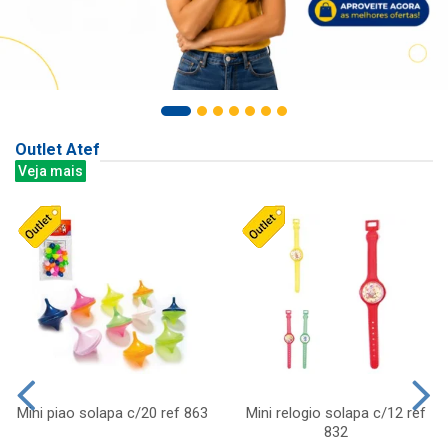
Outlet Atef
Veja mais
Mini piao solapa c/20 ref 863
Mini relogio solapa c/12 ref
832