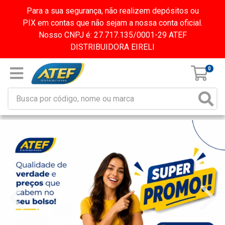
Para a sua segurança, não realizem depósitos ou
PIX em contas que não sejam a nossa conta oficial.
Nosso CNPJ é: 27.717.135/0001-29 ATEF
DISTRIBUIDORA EIRELI
0