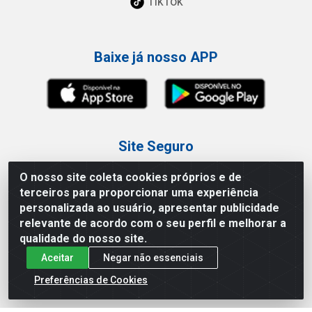
TikTok
Baixe já nosso APP
Site Seguro
O nosso site coleta cookies próprios e de
terceiros para proporcionar uma experiência
personalizada ao usuário, apresentar publicidade
relevante de acordo com o seu perfil e melhorar a
Loja / Showroom
qualidade do nosso site.
Aceitar
Negar não essenciais
Tel.: (11) 3227-0546
Av Vautier, 587/597 - Pari - São Paulo/SP
Preferências de Cookies