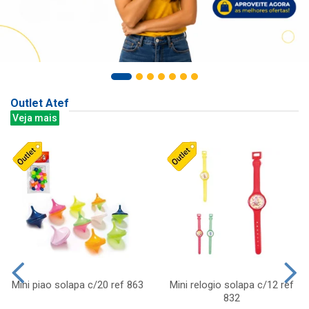
Outlet Atef
Veja mais
Mini piao solapa c/20 ref 863
Mini relogio solapa c/12 ref
832