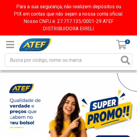
Para a sua segurança, não realizem depósitos ou
PIX em contas que não sejam a nossa conta oficial.
Nosso CNPJ é: 27.717.135/0001-29 ATEF
DISTRIBUIDORA EIRELI
0