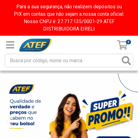
Para a sua segurança, não realizem depósitos ou
PIX em contas que não sejam a nossa conta oficial.
Nosso CNPJ é: 27.717.135/0001-29 ATEF
DISTRIBUIDORA EIRELI
0