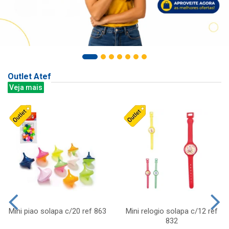
Outlet Atef
Veja mais
Mini piao solapa c/20 ref 863
Mini relogio solapa c/12 ref
832