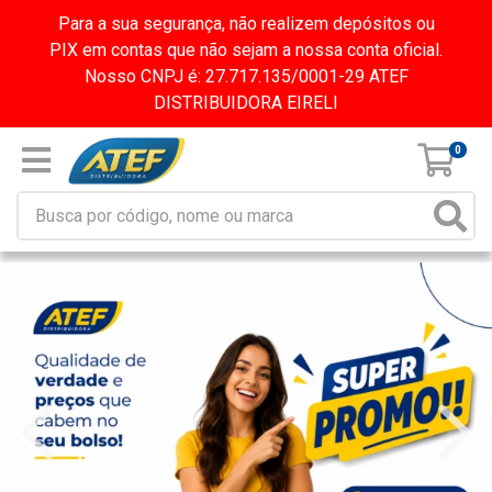
Para a sua segurança, não realizem depósitos ou
PIX em contas que não sejam a nossa conta oficial.
Nosso CNPJ é: 27.717.135/0001-29 ATEF
DISTRIBUIDORA EIRELI
0