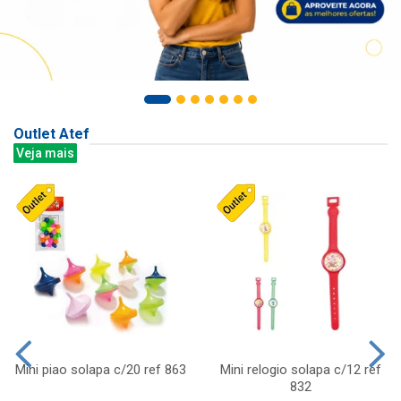
Outlet Atef
Veja mais
Mini piao solapa c/20 ref 863
Mini relogio solapa c/12 ref
832