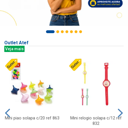
Outlet Atef
Veja mais
Mini piao solapa c/20 ref 863
Mini relogio solapa c/12 ref
832