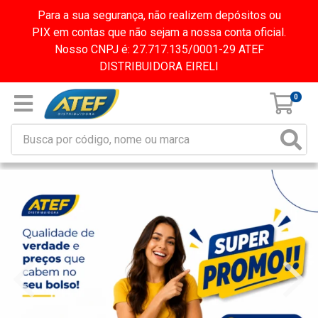
Para a sua segurança, não realizem depósitos ou
PIX em contas que não sejam a nossa conta oficial.
Nosso CNPJ é: 27.717.135/0001-29 ATEF
DISTRIBUIDORA EIRELI
0