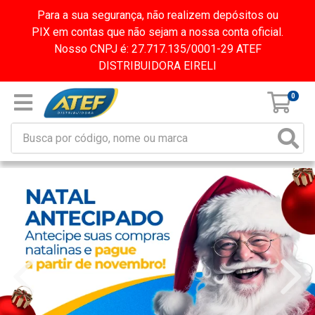
Para a sua segurança, não realizem depósitos ou
PIX em contas que não sejam a nossa conta oficial.
Nosso CNPJ é: 27.717.135/0001-29 ATEF
DISTRIBUIDORA EIRELI
0