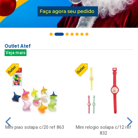
Outlet Atef
Veja mais
Mini piao solapa c/20 ref 863
Mini relogio solapa c/12 ref
832