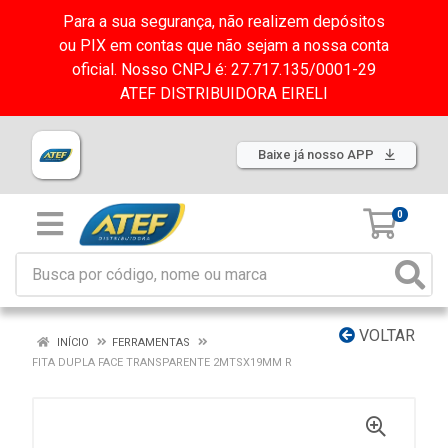
Para a sua segurança, não realizem depósitos
ou PIX em contas que não sejam a nossa conta
oficial. Nosso CNPJ é: 27.717.135/0001-29
ATEF DISTRIBUIDORA EIRELI
Baixe já nosso APP
0
VOLTAR
INÍCIO
FERRAMENTAS
FITA DUPLA FACE TRANSPARENTE 2MTSX19MM R