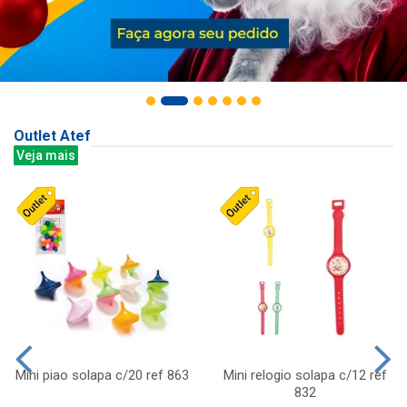
Outlet Atef
Veja mais
Mini piao solapa c/20 ref 863
Mini relogio solapa c/12 ref
832