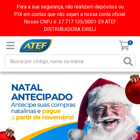
Para a sua segurança, não realizem depósitos ou
PIX em contas que não sejam a nossa conta oficial.
Nosso CNPJ é: 27.717.135/0001-29 ATEF
DISTRIBUIDORA EIRELI
0