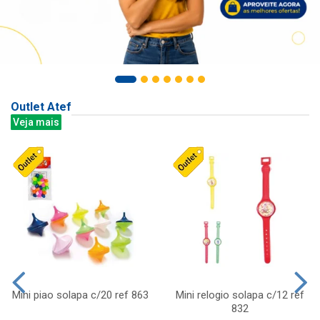
Outlet Atef
Veja mais
Mini piao solapa c/20 ref 863
Mini relogio solapa c/12 ref
832