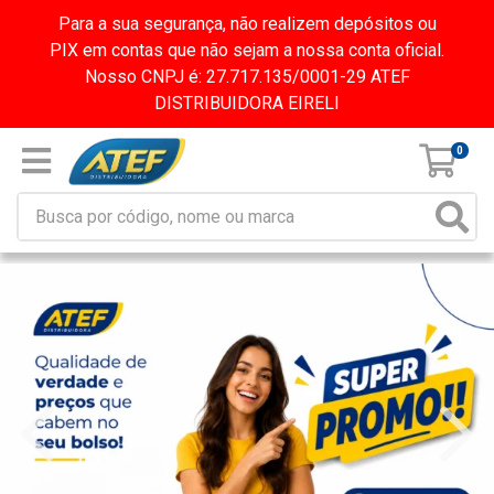
Para a sua segurança, não realizem depósitos ou
PIX em contas que não sejam a nossa conta oficial.
Nosso CNPJ é: 27.717.135/0001-29 ATEF
DISTRIBUIDORA EIRELI
0