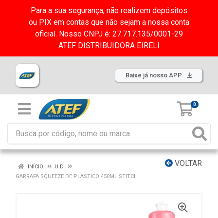
Para a sua segurança, não realizem depósitos
ou PIX em contas que não sejam a nossa conta
oficial. Nosso CNPJ é: 27.717.135/0001-29
ATEF DISTRIBUIDORA EIRELI
Baixe já nosso APP
0
VOLTAR
INÍCIO
U.D
GARRAFA SQUEEZE DE PLASTICO 450ML STITCH