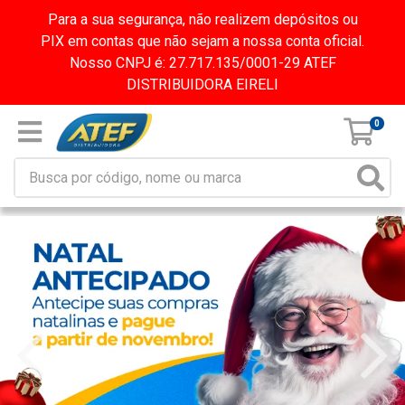
Para a sua segurança, não realizem depósitos ou
PIX em contas que não sejam a nossa conta oficial.
Nosso CNPJ é: 27.717.135/0001-29 ATEF
DISTRIBUIDORA EIRELI
0