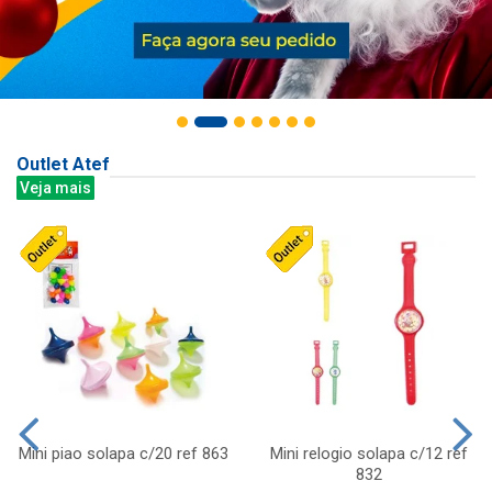
Outlet Atef
Veja mais
Mini piao solapa c/20 ref 863
Mini relogio solapa c/12 ref
832