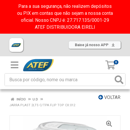
Para a sua segurança, não realizem depósitos
ou PIX em contas que não sejam a nossa conta
oficial. Nosso CNPJ é: 27.717.135/0001-29
ATEF DISTRIBUIDORA EIRELI
Baixe já nosso APP
0
VOLTAR
INÍCIO
U.D
JARRA PLAST 2LTS C/TPA FLIP TOP CX:012