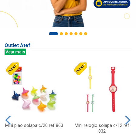
Outlet Atef
Veja mais
Mini piao solapa c/20 ref 863
Mini relogio solapa c/12 ref
832