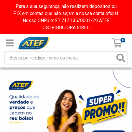
Para a sua segurança, não realizem depósitos ou
PIX em contas que não sejam a nossa conta oficial.
Nosso CNPJ é: 27.717.135/0001-29 ATEF
DISTRIBUIDORA EIRELI
0