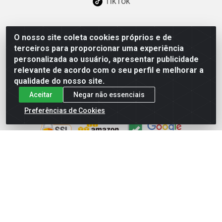
TikTok
O nosso site coleta cookies próprios e de
Baixe já nosso APP
terceiros para proporcionar uma experiência
personalizada ao usuário, apresentar publicidade
relevante de acordo com o seu perfil e melhorar a
qualidade do nosso site.
Aceitar
Negar não essenciais
Site Seguro
Preferências de Cookies
Loja / Showroom
Tel.: (11) 3227-0546
Av Vautier, 587/597 - Pari - São Paulo/SP