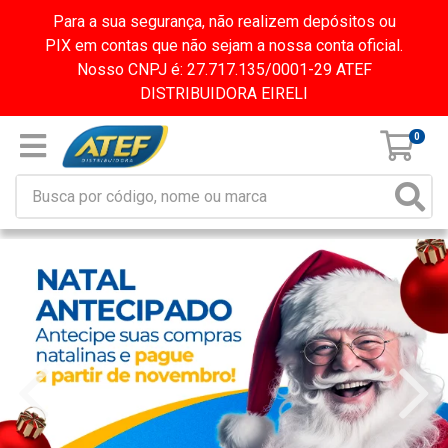
Para a sua segurança, não realizem depósitos ou
PIX em contas que não sejam a nossa conta oficial.
Nosso CNPJ é: 27.717.135/0001-29 ATEF
DISTRIBUIDORA EIRELI
0