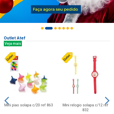
Outlet Atef
Veja mais
Mini piao solapa c/20 ref 863
Mini relogio solapa c/12 ref
832