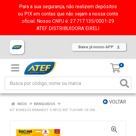
Para a sua segurança, não realizem depósitos
ou PIX em contas que não sejam a nossa conta
oficial. Nosso CNPJ é: 27.717.135/0001-29
ATEF DISTRIBUIDORA EIRELI
Baixe já nosso APP
0
VOLTAR
INÍCIO
BRINQUEDOS
KIT BONECOS BRAINROT C/8PCS REF TUD0481 CX:036