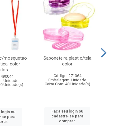
 c/mosquetao
Saboneteira plast c/tela
Prato plas
tical color
color
colo
idos
Código: 271364
Código:
 490044
Embalagem: Unidade
Embalagem
: Unidade
Caixa Com: 48 Unidade(s)
Caixa Com: 4
60 Unidade(s)
Faça seu login ou
Faça seu 
 login ou
cadastre-se para
cadastre
-se para
comprar.
comp
rar.