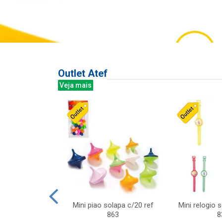
Outlet Atef
Veja mais
last c/div
Mini piao solapa c/20 ref
Mini relogio 
m ursinhos sor
863
8