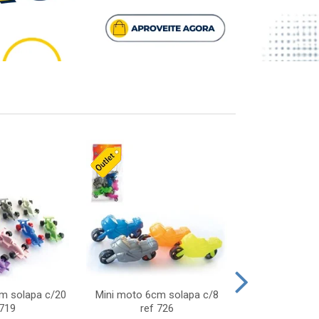
cm solapa c/20
Mini moto 6cm solapa c/8
Giro helice so
 719
ref 726
75