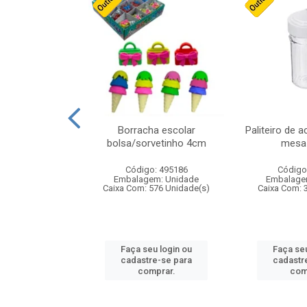
stico n.4 12cm
Borracha escolar
Paliteiro de a
bolsa/sorvetinho 4cm
mesa 
: 940550
Código: 495186
Código
m: Unidade
Embalagem: Unidade
Embalage
24 Unidade(s)
Caixa Com: 576 Unidade(s)
Caixa Com: 
u login ou
Faça seu login ou
Faça seu
e-se para
cadastre-se para
cadastr
prar.
comprar.
com