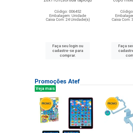
irios
26x11cm,sortida tapioqu
copo mixe
: 135177
Código: 006452
Código
m: Unidade
Embalagem: Unidade
Embalage
12 Unidade(s)
Caixa Com: 24 Unidade(s)
Caixa Com: 
u login ou
Faça seu login ou
Faça seu
e-se para
cadastre-se para
cadastr
prar.
comprar.
com
Promoções Atef
Veja mais