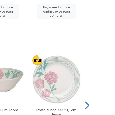
 login ou
Faça seu login ou
Faça seu 
-se para
cadastre-se para
cadastre
rar.
comprar.
comp
 500ml loom
Prato fundo cer 21,5cm
Prato raso c