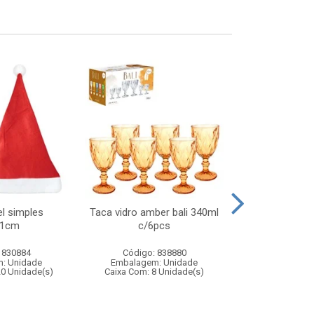
l simples
Taca vidro amber bali 340ml
Boneca joyce 
41cm
c/6pcs
- boneca in
vestido 
 830884
Código: 838880
Código:
: Unidade
Embalagem: Unidade
Embalagem
20 Unidade(s)
Caixa Com: 8 Unidade(s)
Caixa Com: 6
Inmetro: 1243