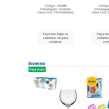
: 275814
Código: 106486
Código
m: Unidade
Embalagem: Unidade
Embalage
240 Unidade(s)
Caixa Com: 24 Unidade(s)
Caixa Com: 
u login ou
Faça seu login ou
Faça seu
e-se para
cadastre-se para
cadastr
prar.
comprar.
com
Inverno
Veja mais