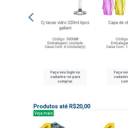
o raso 25,5cm
Cj tacas vidro 220ml 6pcs
Capa de c
e petala
gallant
: 503787
Código: 500088
Código
m: Unidade
Embalagem: Unidade
Embalage
24 Unidade(s)
Caixa Com: 6 Unidade(s)
Caixa Com: 1
u login ou
Faça seu login ou
Faça seu
e-se para
cadastre-se para
cadastr
prar.
comprar.
com
Produtos até R$20,00
Veja mais