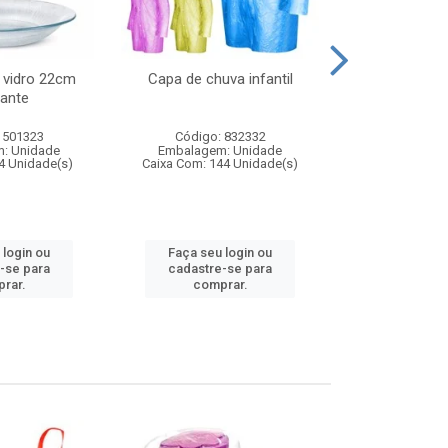
 vidro 22cm
Capa de chuva infantil
Jg prato fun
ante
diam
 501323
Código: 832332
Código:
: Unidade
Embalagem: Unidade
Embalagem
4 Unidade(s)
Caixa Com: 144 Unidade(s)
Caixa Com: 6
 login ou
Faça seu login ou
Faça seu 
-se para
cadastre-se para
cadastre
rar.
comprar.
comp