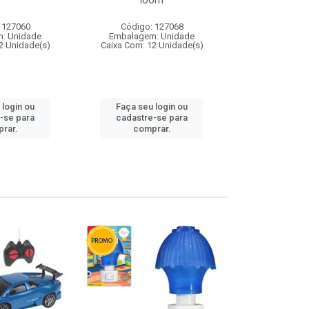
loom
 127060
Código: 127068
Código:
: Unidade
Embalagem: Unidade
Embalagem
2 Unidade(s)
Caixa Com: 12 Unidade(s)
Caixa Com: 1
 login ou
Faça seu login ou
Faça seu 
-se para
cadastre-se para
cadastre
rar.
comprar.
comp