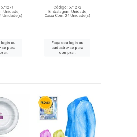
 571271
Código: 571272
Código:
: Unidade
Embalagem: Unidade
Embalagem
4 Unidade(s)
Caixa Com: 24 Unidade(s)
Caixa Com: 4
 login ou
Faça seu login ou
Faça seu 
-se para
cadastre-se para
cadastre
rar.
comprar.
comp