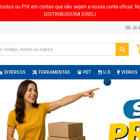
pósitos ou PIX em contas que não sejam a nossa conta oficial.
DISTRIBUIDORA EIRELI
Já é
DIVERSOS
FERRAMENTAS
PET
U.D
VIDROS