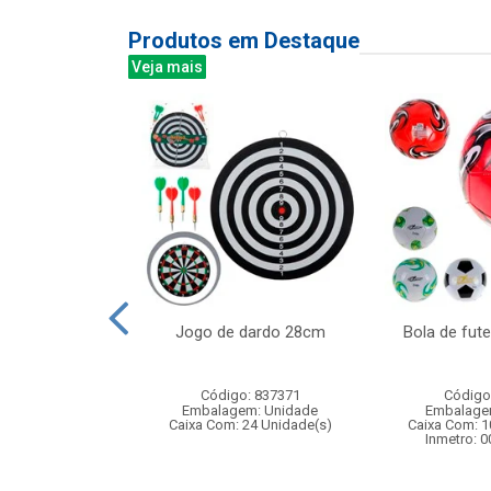
Produtos em Destaque
Veja mais
 peixes - jogo
Jogo de dardo 28cm
Bola de fut
terativo para
ncas...
Código: 837371
Código
: 830097
Embalagem: Unidade
Embalage
m: Unidade
Caixa Com: 24 Unidade(s)
Caixa Com: 1
24 Unidade(s)
Inmetro: 
004586/2019