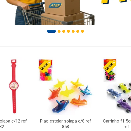
solapa c/12 ref
Piao estelar solapa c/8 ref
Carrinho f1 5
32
858
ref