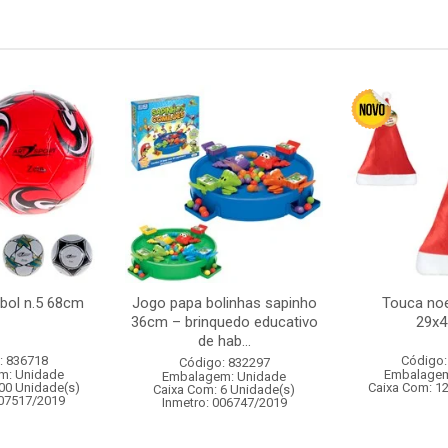
ebol n.5 68cm
Jogo papa bolinhas sapinho
Touca noe
36cm – brinquedo educativo
29x
de hab...
: 836718
Código:
Código: 832297
m: Unidade
Embalagem
Embalagem: Unidade
00 Unidade(s)
Caixa Com: 1
Caixa Com: 6 Unidade(s)
007517/2019
Inmetro: 006747/2019