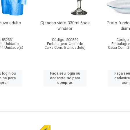
huva adulto
Cj tacas vidro 330ml 6pcs
Prato fundo
windsor
diam
: 832331
Código: 500859
Código:
m: Unidade
Embalagem: Unidade
Embalagem
44 Unidade(s)
Caixa Com: 6 Unidade(s)
Caixa Com: 2
 login ou
Faça seu login ou
Faça seu
e-se para
cadastre-se para
cadastre
prar.
comprar.
comp