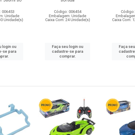
r 380ml so
sortida
: 006453
Código: 006454
Código:
m: Unidade
Embalagem: Unidade
Embalagem
30 Unidade(s)
Caixa Com: 24 Unidade(s)
Caixa Com: 1
 login ou
Faça seu login ou
Faça seu
e-se para
cadastre-se para
cadastre
prar.
comprar.
comp