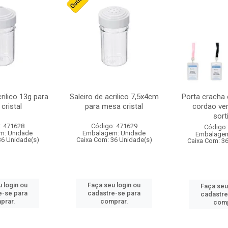
crilico 13g para
Saleiro de acrilico 7,5x4cm
Porta cracha
cristal
para mesa cristal
cordao ver
sort
: 471628
Código: 471629
Código:
m: Unidade
Embalagem: Unidade
Embalagem
36 Unidade(s)
Caixa Com: 36 Unidade(s)
Caixa Com: 3
 login ou
Faça seu login ou
Faça seu
e-se para
cadastre-se para
cadastre
prar.
comprar.
comp