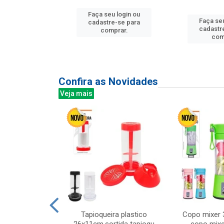
Faça seu login ou
Faça seu
u login ou
cadastre-se para
cadastr
e-se para
comprar.
com
prar.
Confira as Novidades
Veja mais
mesa cer 18cm
Tapioqueira plastico
Copo mixer 