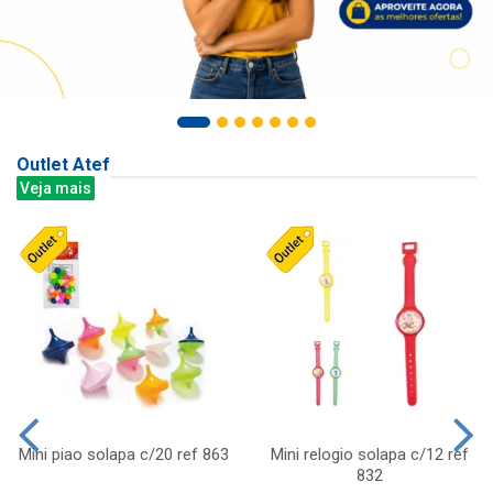
Outlet Atef
Veja mais
Mini piao solapa c/20 ref 863
Mini relogio solapa c/12 ref
832