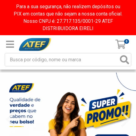
Para a sua segurança, não realizem depósitos ou
PIX em contas que não sejam a nossa conta oficial.
Nosso CNPJ é: 27.717.135/0001-29 ATEF
DISTRIBUIDORA EIRELI
0