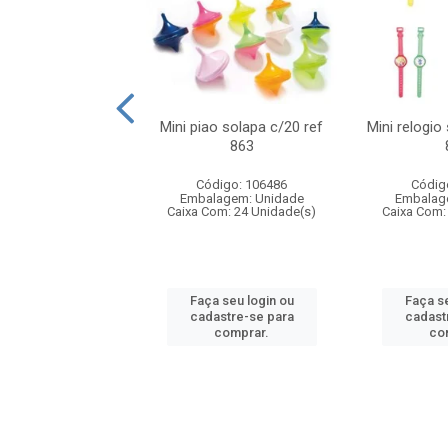
o f1 5cm solapa
Mini piao solapa c/20 ref
Mini relogio
20 ref 719
863
digo: 571271
Código: 106486
Códig
agem: Unidade
Embalagem: Unidade
Embalag
om: 24 Unidade(s)
Caixa Com: 24 Unidade(s)
Caixa Com:
 seu login ou
Faça seu login ou
Faça se
astre-se para
cadastre-se para
cadast
comprar.
comprar.
co