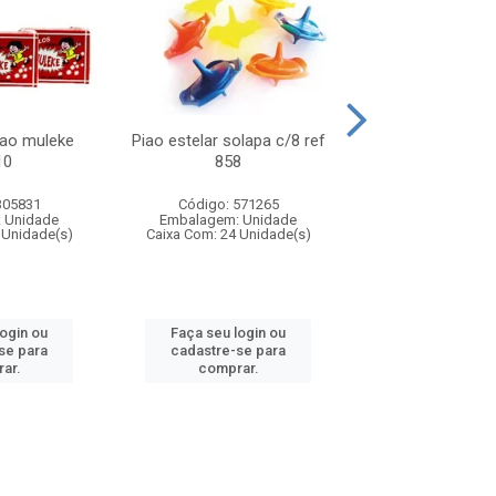
lao muleke
Piao estelar solapa c/8 ref
Carrinho f1 5c
10
858
c/20 ref 
305831
Código: 571265
Código: 571
 Unidade
Embalagem: Unidade
Embalagem: U
 Unidade(s)
Caixa Com: 24 Unidade(s)
Caixa Com: 24 Un
login ou
Faça seu login ou
Faça seu log
se para
cadastre-se para
cadastre-se 
ar.
comprar.
comprar