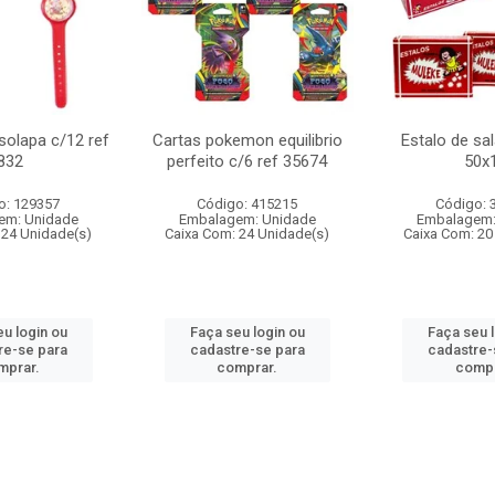
 solapa c/12 ref
Cartas pokemon equilibrio
Estalo de sa
832
perfeito c/6 ref 35674
50x
o: 129357
Código: 415215
Código: 
em: Unidade
Embalagem: Unidade
Embalagem:
 24 Unidade(s)
Caixa Com: 24 Unidade(s)
Caixa Com: 20
u login ou
Faça seu login ou
Faça seu 
re-se para
cadastre-se para
cadastre-
mprar.
comprar.
compr