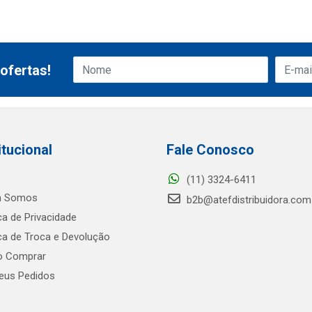
ofertas!
itucional
Fale Conosco
(11) 3324-6411
 Somos
b2b@atefdistribuidora.com
ica de Privacidade
ica de Troca e Devolução
 Comprar
us Pedidos