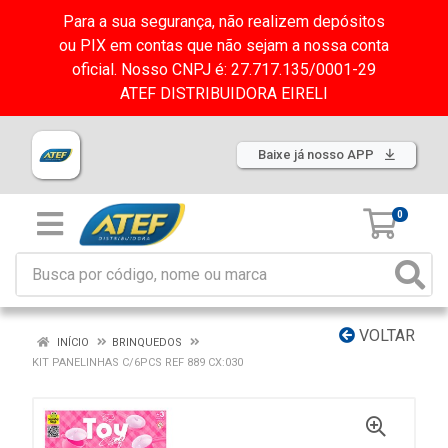
Para a sua segurança, não realizem depósitos
ou PIX em contas que não sejam a nossa conta
oficial. Nosso CNPJ é: 27.717.135/0001-29
ATEF DISTRIBUIDORA EIRELI
Baixe já nosso APP
0
VOLTAR
INÍCIO
BRINQUEDOS
KIT PANELINHAS C/6PCS REF 889 CX:030