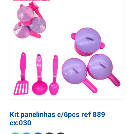
Kit panelinhas c/6pcs ref 889
cx:030