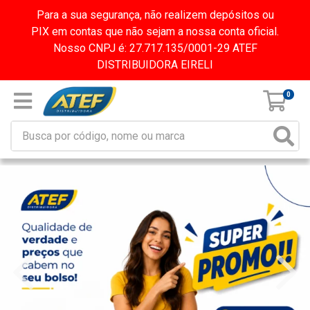
Para a sua segurança, não realizem depósitos ou
PIX em contas que não sejam a nossa conta oficial.
Nosso CNPJ é: 27.717.135/0001-29 ATEF
DISTRIBUIDORA EIRELI
0