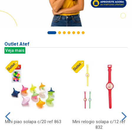
Outlet Atef
Veja mais
Mini piao solapa c/20 ref 863
Mini relogio solapa c/12 ref
832