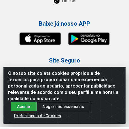
TikTok
Baixe já nosso APP
Site Seguro
O nosso site coleta cookies próprios e de
terceiros para proporcionar uma experiência
personalizada ao usuário, apresentar publicidade
relevante de acordo com o seu perfil e melhorar a
Loja / Showroom
qualidade do nosso site.
Aceitar
Negar não essenciais
Tel.: (11) 3227-0546
Av Vautier, 587/597 - Pari - São Paulo/SP
Preferências de Cookies