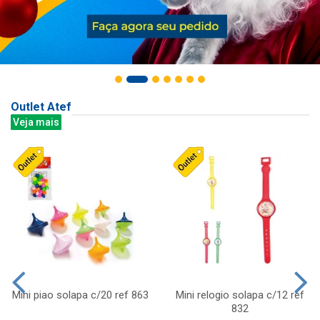
Outlet Atef
Veja mais
Mini piao solapa c/20 ref 863
Mini relogio solapa c/12 ref
832