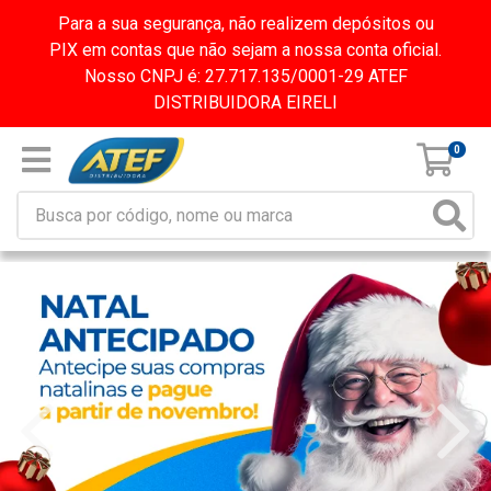
Para a sua segurança, não realizem depósitos ou
PIX em contas que não sejam a nossa conta oficial.
Nosso CNPJ é: 27.717.135/0001-29 ATEF
DISTRIBUIDORA EIRELI
0