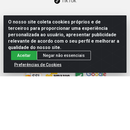
TikTok
O nosso site coleta cookies próprios e de
Baixe já nosso APP
terceiros para proporcionar uma experiência
personalizada ao usuário, apresentar publicidade
relevante de acordo com o seu perfil e melhorar a
qualidade do nosso site.
Aceitar
Negar não essenciais
Site Seguro
Preferências de Cookies
Loja / Showroom
Tel.: (11) 3227-0546
Av Vautier, 587/597 - Pari - São Paulo/SP