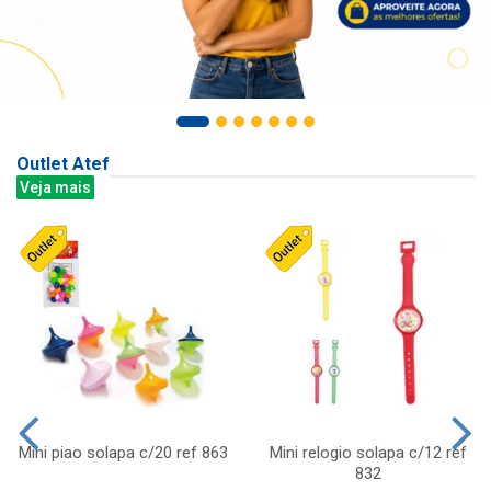
Outlet Atef
Veja mais
Mini piao solapa c/20 ref 863
Mini relogio solapa c/12 ref
832