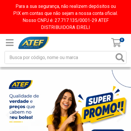
Para a sua segurança, não realizem depósitos ou
PIX em contas que não sejam a nossa conta oficial.
Nosso CNPJ é: 27.717.135/0001-29 ATEF
DISTRIBUIDORA EIRELI
0