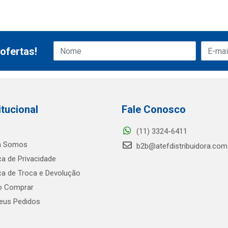
ofertas!
itucional
Fale Conosco
(11) 3324-6411
 Somos
b2b@atefdistribuidora.com
ica de Privacidade
ica de Troca e Devolução
 Comprar
us Pedidos