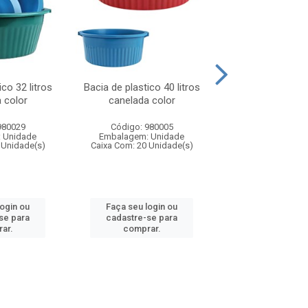
ico 32 litros
Bacia de plastico 40 litros
Bacia de plastico
 color
canelada color
canelada c
980029
Código: 980005
Código: 980
 Unidade
Embalagem: Unidade
Embalagem: U
 Unidade(s)
Caixa Com: 20 Unidade(s)
Caixa Com: 12 Un
login ou
Faça seu login ou
Faça seu log
se para
cadastre-se para
cadastre-se 
ar.
comprar.
comprar