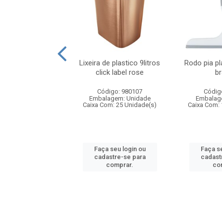
plastico 80 litros
Lixeira de plastico 9litros
Rodo pia p
elada color
click label rose
b
digo: 980022
Código: 980107
Códig
agem: Unidade
Embalagem: Unidade
Embalag
om: 12 Unidade(s)
Caixa Com: 25 Unidade(s)
Caixa Com: 
 seu login ou
Faça seu login ou
Faça se
astre-se para
cadastre-se para
cadast
comprar.
comprar.
co