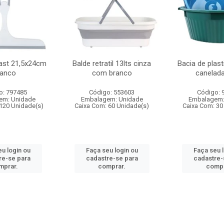
last 21,5x24cm
Balde retratil 13lts cinza
Bacia de plast
ranco
com branco
canelada
o: 797485
Código: 553603
Código: 
em: Unidade
Embalagem: Unidade
Embalagem:
120 Unidade(s)
Caixa Com: 60 Unidade(s)
Caixa Com: 30
u login ou
Faça seu login ou
Faça seu 
re-se para
cadastre-se para
cadastre-
mprar.
comprar.
compr