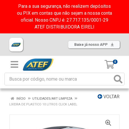
Para a sua segurança, não realizem depósitos
ou PIX em contas que não sejam a nossa conta
oficial. Nosso CNPJ é: 27.717.135/0001-29
ATEF DISTRIBUIDORA EIRELI
Baixe já nosso APP
0
VOLTAR
INÍCIO
UTILIDADES/ART LIMPEZA
LIXEIRA DE PLASTICO 10 LITROS CLICK LABEL