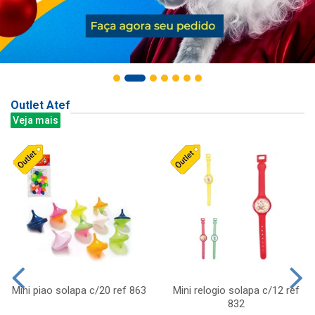
Outlet Atef
Veja mais
Mini piao solapa c/20 ref 863
Mini relogio solapa c/12 ref
832