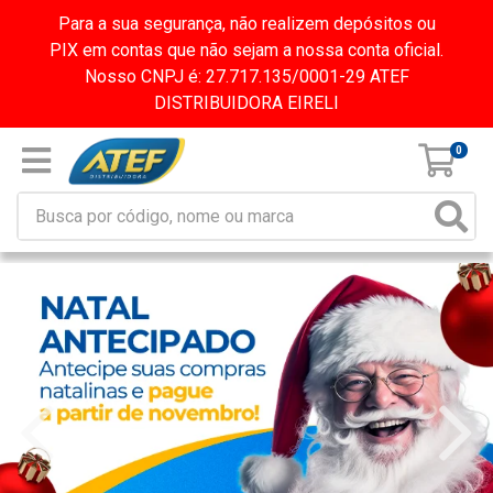
Para a sua segurança, não realizem depósitos ou
PIX em contas que não sejam a nossa conta oficial.
Nosso CNPJ é: 27.717.135/0001-29 ATEF
DISTRIBUIDORA EIRELI
0