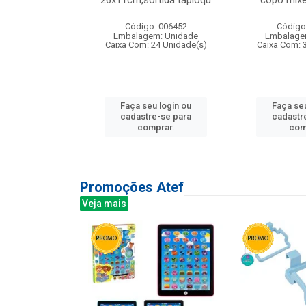
irios
26x11cm,sortida tapioqu
copo mixe
: 135177
Código: 006452
Código
m: Unidade
Embalagem: Unidade
Embalage
12 Unidade(s)
Caixa Com: 24 Unidade(s)
Caixa Com: 
u login ou
Faça seu login ou
Faça seu
e-se para
cadastre-se para
cadastr
prar.
comprar.
com
Promoções Atef
Veja mais