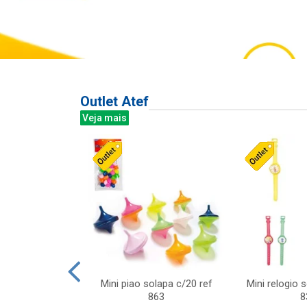
Outlet Atef
Veja mais
last c/div
Mini piao solapa c/20 ref
Mini relogio 
m ursinhos sor
863
8