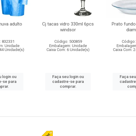
huva adulto
Cj tacas vidro 330ml 6pcs
Prato fundo
windsor
diam
: 832331
Código: 500859
Código:
m: Unidade
Embalagem: Unidade
Embalagem
44 Unidade(s)
Caixa Com: 6 Unidade(s)
Caixa Com: 2
 login ou
Faça seu login ou
Faça seu
e-se para
cadastre-se para
cadastre
prar.
comprar.
comp