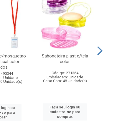
 c/mosquetao
Saboneteira plast c/tela
Prato plas
tical color
color
colo
idos
Código: 271364
Código:
 490044
Embalagem: Unidade
Embalagem
: Unidade
Caixa Com: 48 Unidade(s)
Caixa Com: 4
60 Unidade(s)
Faça seu login ou
Faça seu 
 login ou
cadastre-se para
cadastre
-se para
comprar.
comp
rar.