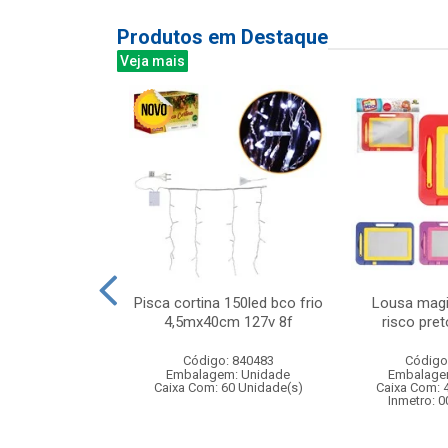
Produtos em Destaque
Veja mais
guete cores
Pisca cortina 150led bco frio
Lousa magi
 1,65mts s/
4,5mx40cm 127v 8f
risco pre
: 075133
Código: 840483
Código
m: Unidade
Embalagem: Unidade
Embalage
60 Unidade(s)
Caixa Com: 60 Unidade(s)
Caixa Com: 
Inmetro: 