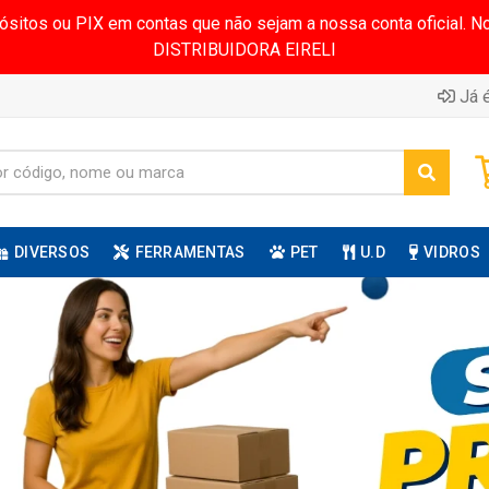
pósitos ou PIX em contas que não sejam a nossa conta oficial.
DISTRIBUIDORA EIRELI
Já é
DIVERSOS
FERRAMENTAS
PET
U.D
VIDROS