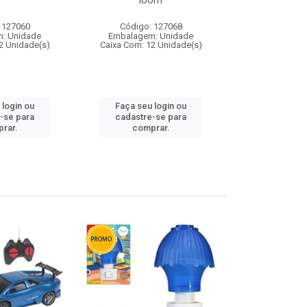
loom
 127060
Código: 127068
Código:
: Unidade
Embalagem: Unidade
Embalagem
2 Unidade(s)
Caixa Com: 12 Unidade(s)
Caixa Com: 1
 login ou
Faça seu login ou
Faça seu 
-se para
cadastre-se para
cadastre
rar.
comprar.
comp