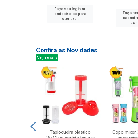
u login ou
Faça seu login ou
Faça seu
e-se para
cadastre-se para
cadastr
prar.
comprar.
com
Confira as Novidades
Veja mais
mesa cer 18cm
Tapioqueira plastico
Copo mixer 