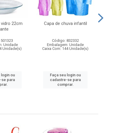
 vidro 22cm
Capa de chuva infantil
Jg prato fun
ante
diam
 501323
Código: 832332
Código:
: Unidade
Embalagem: Unidade
Embalagem
4 Unidade(s)
Caixa Com: 144 Unidade(s)
Caixa Com: 6
 login ou
Faça seu login ou
Faça seu 
-se para
cadastre-se para
cadastre
rar.
comprar.
comp