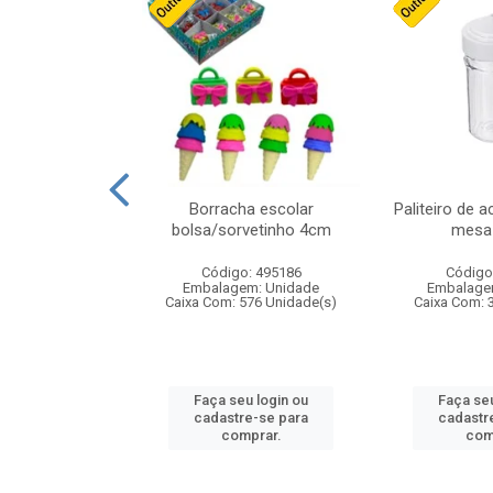
stico n.4 12cm
Borracha escolar
Paliteiro de a
bolsa/sorvetinho 4cm
mesa 
: 940550
Código: 495186
Código
m: Unidade
Embalagem: Unidade
Embalage
24 Unidade(s)
Caixa Com: 576 Unidade(s)
Caixa Com: 
u login ou
Faça seu login ou
Faça seu
e-se para
cadastre-se para
cadastr
prar.
comprar.
com