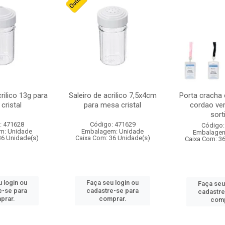
crilico 13g para
Saleiro de acrilico 7,5x4cm
Porta cracha
cristal
para mesa cristal
cordao ver
sort
: 471628
Código: 471629
Código:
m: Unidade
Embalagem: Unidade
Embalagem
36 Unidade(s)
Caixa Com: 36 Unidade(s)
Caixa Com: 3
 login ou
Faça seu login ou
Faça seu
e-se para
cadastre-se para
cadastre
prar.
comprar.
comp