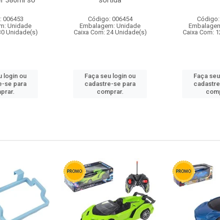
r 380ml so
sortida
: 006453
Código: 006454
Código:
m: Unidade
Embalagem: Unidade
Embalagem
30 Unidade(s)
Caixa Com: 24 Unidade(s)
Caixa Com: 1
 login ou
Faça seu login ou
Faça seu
e-se para
cadastre-se para
cadastre
prar.
comprar.
comp