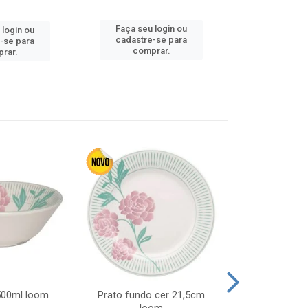
Faça seu 
Faça seu login ou
 login ou
cadastre
cadastre-se para
-se para
comp
comprar.
rar.
 500ml loom
Prato fundo cer 21,5cm
Prato raso c