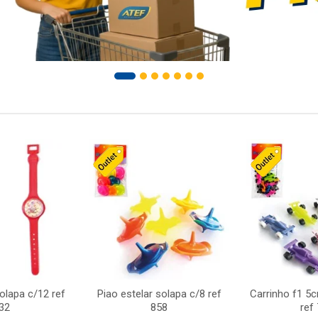
solapa c/12 ref
Piao estelar solapa c/8 ref
Carrinho f1 5
32
858
ref