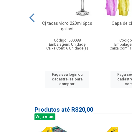
o raso 25,5cm
Cj tacas vidro 220ml 6pcs
Capa de c
e petala
gallant
: 503787
Código: 500088
Código
m: Unidade
Embalagem: Unidade
Embalage
24 Unidade(s)
Caixa Com: 6 Unidade(s)
Caixa Com: 1
u login ou
Faça seu login ou
Faça seu
e-se para
cadastre-se para
cadastr
prar.
comprar.
com
Produtos até R$20,00
Veja mais