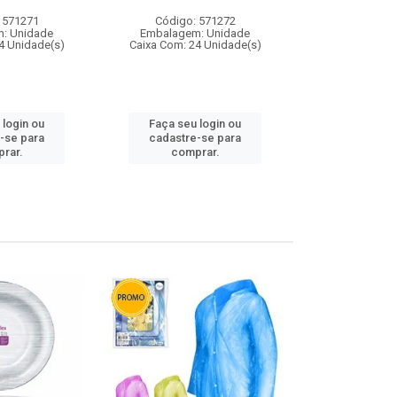
 571271
Código: 571272
Código:
: Unidade
Embalagem: Unidade
Embalagem
4 Unidade(s)
Caixa Com: 24 Unidade(s)
Caixa Com: 4
 login ou
Faça seu login ou
Faça seu 
-se para
cadastre-se para
cadastre
rar.
comprar.
comp