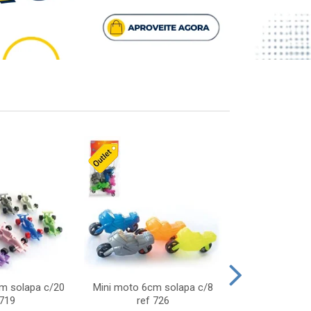
cm solapa c/20
Mini moto 6cm solapa c/8
Giro helice so
 719
ref 726
75