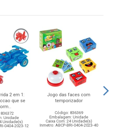
rida 2 em 1:
Jogo das faces com
Noel musica
riccao que se
temporizador
7x14x
orm...
Código: 836369
Código:
 836372
Embalagem: Unidade
Embalagem
: Unidade
Caixa Com: 24 Unidade(s)
Caixa Com: 2
4 Unidade(s)
Inmetro: ABCP-BRI-0404-2023-40
RI-0404-2023-12