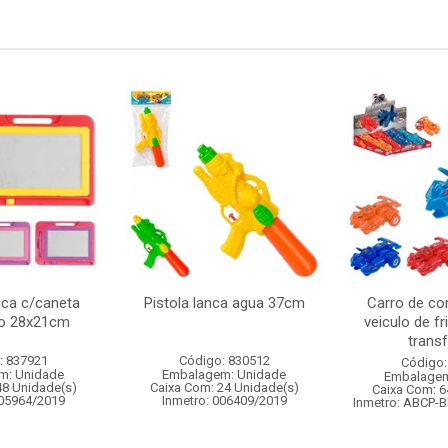
ca c/caneta
Pistola lanca agua 37cm
Carro de cor
to 28x21cm
veiculo de f
transf
: 837921
Código: 830512
Código:
m: Unidade
Embalagem: Unidade
Embalagem
48 Unidade(s)
Caixa Com: 24 Unidade(s)
Caixa Com: 6
005964/2019
Inmetro: 006409/2019
Inmetro: ABCP-B