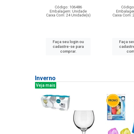
: 275814
Código: 106486
Código
m: Unidade
Embalagem: Unidade
Embalage
240 Unidade(s)
Caixa Com: 24 Unidade(s)
Caixa Com: 
u login ou
Faça seu login ou
Faça seu
e-se para
cadastre-se para
cadastr
prar.
comprar.
com
Inverno
Veja mais