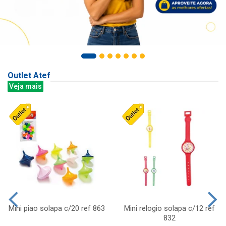
Outlet Atef
Veja mais
Mini piao solapa c/20 ref 863
Mini relogio solapa c/12 ref
832