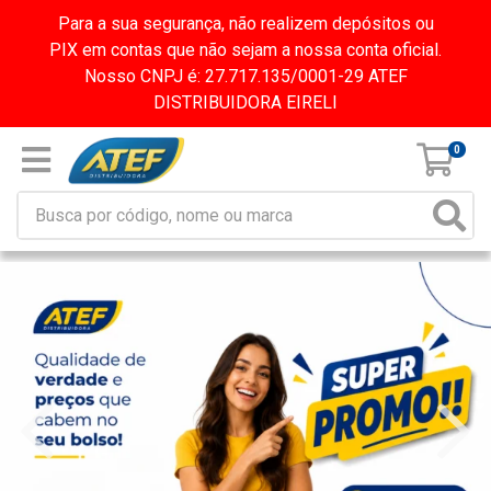
Para a sua segurança, não realizem depósitos ou
PIX em contas que não sejam a nossa conta oficial.
Nosso CNPJ é: 27.717.135/0001-29 ATEF
DISTRIBUIDORA EIRELI
0