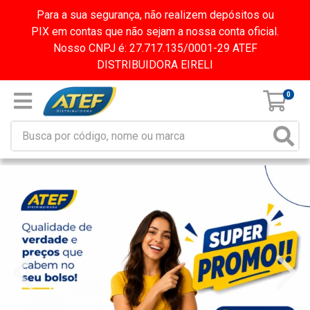
Para a sua segurança, não realizem depósitos ou
PIX em contas que não sejam a nossa conta oficial.
Nosso CNPJ é: 27.717.135/0001-29 ATEF
DISTRIBUIDORA EIRELI
0