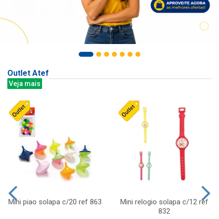
Outlet Atef
Veja mais
Mini piao solapa c/20 ref 863
Mini relogio solapa c/12 ref
832