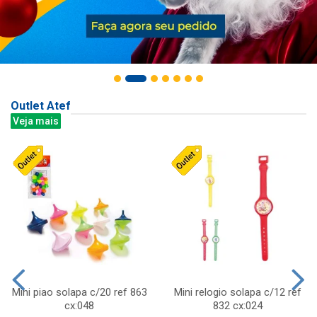
Outlet Atef
Veja mais
Mini piao solapa c/20 ref 863
Mini relogio solapa c/12 ref
cx:048
832 cx:024