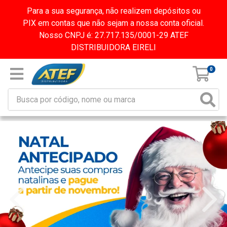
Para a sua segurança, não realizem depósitos ou
PIX em contas que não sejam a nossa conta oficial.
Nosso CNPJ é: 27.717.135/0001-29 ATEF
DISTRIBUIDORA EIRELI
0