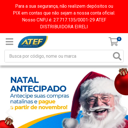
Para a sua segurança, não realizem depósitos ou
PIX em contas que não sejam a nossa conta oficial.
Nosso CNPJ é: 27.717.135/0001-29 ATEF
DISTRIBUIDORA EIRELI
0