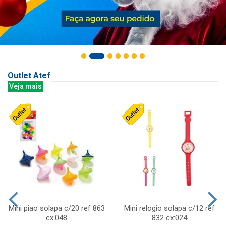
Outlet Atef
Veja mais
Mini piao solapa c/20 ref 863
Mini relogio solapa c/12 ref
cx:048
832 cx:024