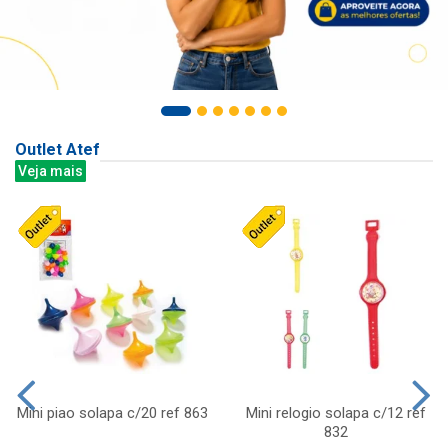
Outlet Atef
Veja mais
Mini piao solapa c/20 ref 863
Mini relogio solapa c/12 ref
832