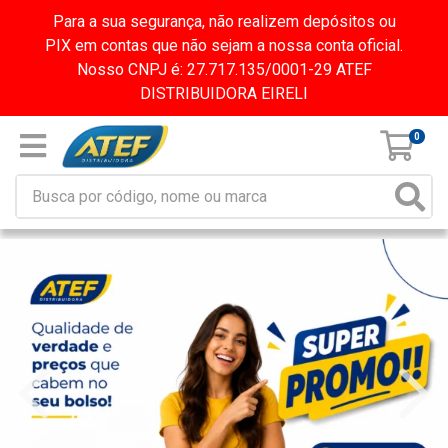
Para a sua segurança, não realizem depósitos ou
PIX em contas que não sejam a nossa conta oficial.
Nosso CNPJ é: 27.717.135/0001-29 ATEF
DISTRIBUIDORA EIRELI
0