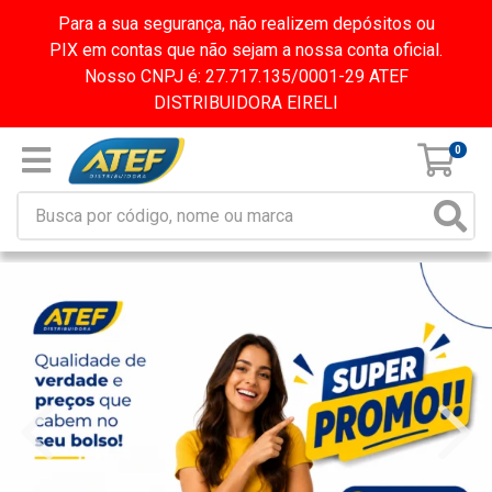
Para a sua segurança, não realizem depósitos ou
PIX em contas que não sejam a nossa conta oficial.
Nosso CNPJ é: 27.717.135/0001-29 ATEF
DISTRIBUIDORA EIRELI
0