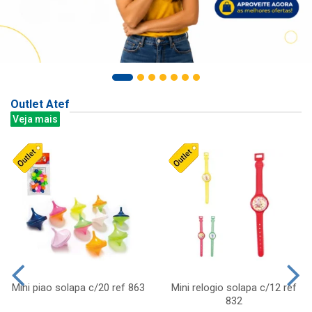
Outlet Atef
Veja mais
Mini piao solapa c/20 ref 863
Mini relogio solapa c/12 ref
832