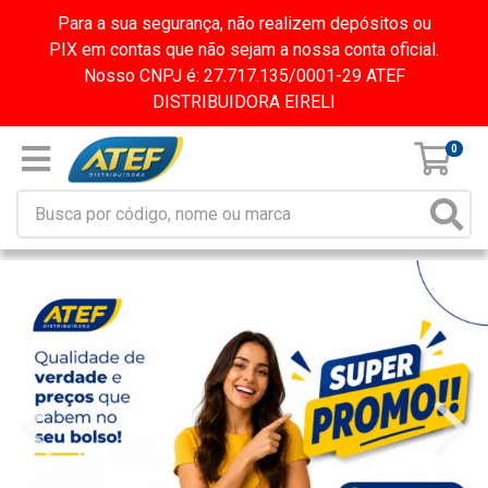
Para a sua segurança, não realizem depósitos ou
PIX em contas que não sejam a nossa conta oficial.
Nosso CNPJ é: 27.717.135/0001-29 ATEF
DISTRIBUIDORA EIRELI
0