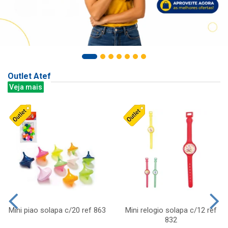
Outlet Atef
Veja mais
Mini piao solapa c/20 ref 863
Mini relogio solapa c/12 ref
832