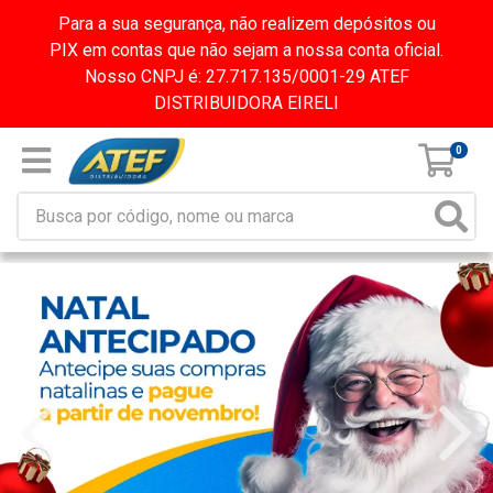
Para a sua segurança, não realizem depósitos ou
PIX em contas que não sejam a nossa conta oficial.
Nosso CNPJ é: 27.717.135/0001-29 ATEF
DISTRIBUIDORA EIRELI
0