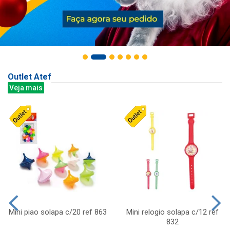
Outlet Atef
Veja mais
Mini piao solapa c/20 ref 863
Mini relogio solapa c/12 ref
832