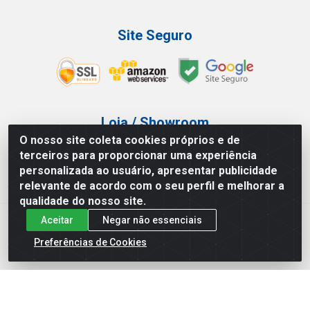
Site Seguro
Loja / Showroom
O nosso site coleta cookies próprios e de
Tel.: (11) 3227-0546
terceiros para proporcionar uma experiência
Av Vautier, 587/597 - Pari - São Paulo/SP
personalizada ao usuário, apresentar publicidade
relevante de acordo com o seu perfil e melhorar a
qualidade do nosso site.
Aceitar
Negar não essenciais
Atef Distribuidora LTDA - Av. Vautier, 585/597 - Pari - São
Paulo/SP - CEP 03.032-000 - CNPJ 27.717.135/0001-29
Preferências de Cookies