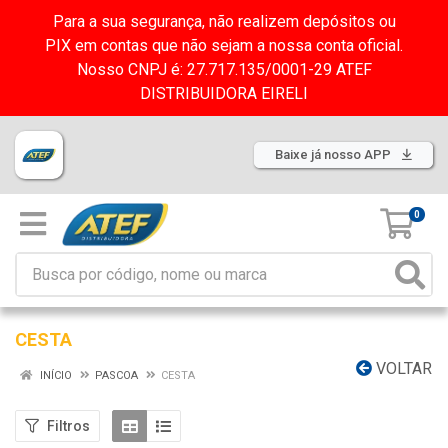
Para a sua segurança, não realizem depósitos ou
PIX em contas que não sejam a nossa conta oficial.
Nosso CNPJ é: 27.717.135/0001-29 ATEF
DISTRIBUIDORA EIRELI
Baixe já nosso APP
0
CESTA
VOLTAR
INÍCIO
PASCOA
CESTA
Filtros