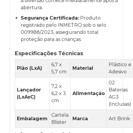
a diversão comece imediatamente após a
abertura.
Segurança Certificada:
Produto
registrado pelo INMETRO sob o selo
009988/2023, assegurando total
proteção para as crianças.
Especificações Técnicas
6,7 x
Plástico e
Pião (LxA)
Material
5,7 cm
Adesivo
02
7,2 x
Lançador
Baterias
6,2 x 3
Alimentação
(LxAxC)
AG3
cm
(Inclusas)
Cartela
Embalagem
Marca
Art Brink
Blister