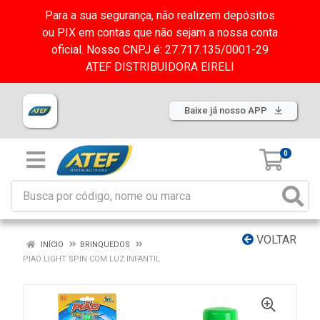
Para a sua segurança, não realizem depósitos
ou PIX em contas que não sejam a nossa conta
oficial. Nosso CNPJ é: 27.717.135/0001-29
ATEF DISTRIBUIDORA EIRELI
Baixe já nosso APP
0
VOLTAR
INÍCIO
BRINQUEDOS
PIAO LIGHT SPIN COM LUZ INFANTIL