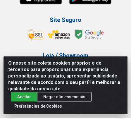
Site Seguro
Loja / Showroom
O nosso site coleta cookies próprios e de
Tel.: (11) 3227-0546
terceiros para proporcionar uma experiência
Av Vautier, 587/597 - Pari - São Paulo/SP
personalizada ao usuário, apresentar publicidade
relevante de acordo com o seu perfil e melhorar a
qualidade do nosso site.
Aceitar
Negar não essenciais
Atef Distribuidora LTDA - Av. Vautier, 585/597 - Pari - São
Paulo/SP - CEP 03.032-000 - CNPJ 27.717.135/0001-29
Preferências de Cookies