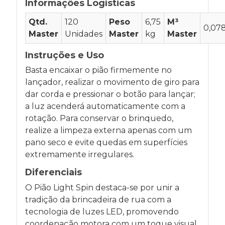
Informações Logísticas
Qtd.
120
Peso
6,75
M³
0,07
Master
Unidades
Master
kg
Master
Instruções e Uso
Basta encaixar o pião firmemente no
lançador, realizar o movimento de giro para
dar corda e pressionar o botão para lançar;
a luz acenderá automaticamente com a
rotação. Para conservar o brinquedo,
realize a limpeza externa apenas com um
pano seco e evite quedas em superfícies
extremamente irregulares.
Diferenciais
O Pião Light Spin destaca-se por unir a
tradição da brincadeira de rua com a
tecnologia de luzes LED, promovendo
coordenação motora com um toque visual