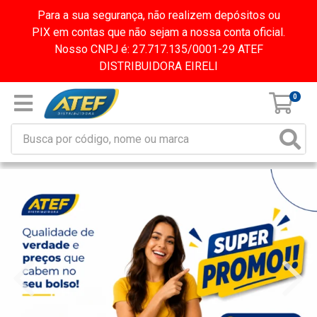
Para a sua segurança, não realizem depósitos ou
PIX em contas que não sejam a nossa conta oficial.
Nosso CNPJ é: 27.717.135/0001-29 ATEF
DISTRIBUIDORA EIRELI
0