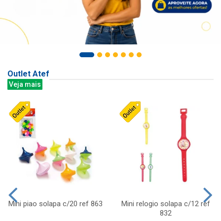
Outlet Atef
Veja mais
Mini piao solapa c/20 ref 863
Mini relogio solapa c/12 ref
832