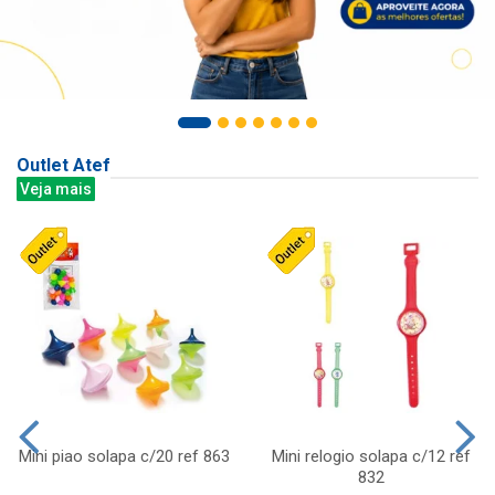
Outlet Atef
Veja mais
Mini piao solapa c/20 ref 863
Mini relogio solapa c/12 ref
832