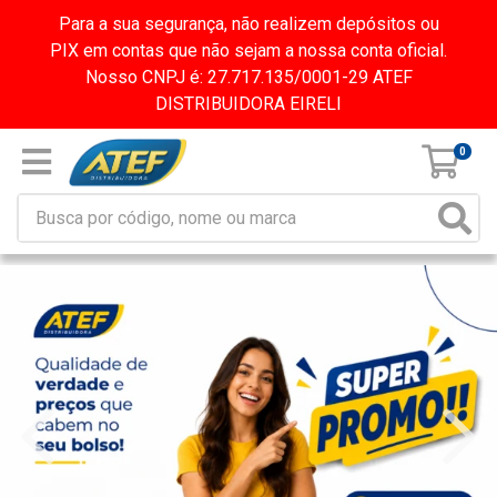
Para a sua segurança, não realizem depósitos ou
PIX em contas que não sejam a nossa conta oficial.
Nosso CNPJ é: 27.717.135/0001-29 ATEF
DISTRIBUIDORA EIRELI
0