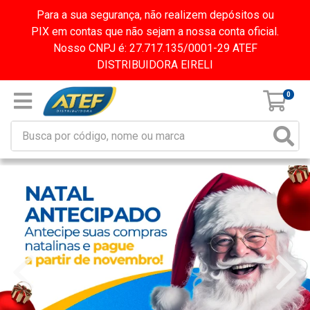
Para a sua segurança, não realizem depósitos ou
PIX em contas que não sejam a nossa conta oficial.
Nosso CNPJ é: 27.717.135/0001-29 ATEF
DISTRIBUIDORA EIRELI
0