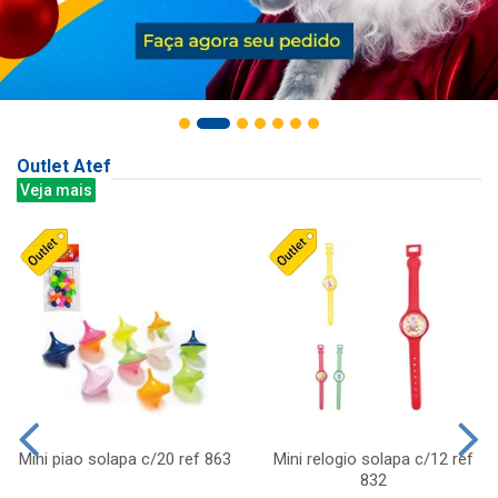
Outlet Atef
Veja mais
Mini piao solapa c/20 ref 863
Mini relogio solapa c/12 ref
832