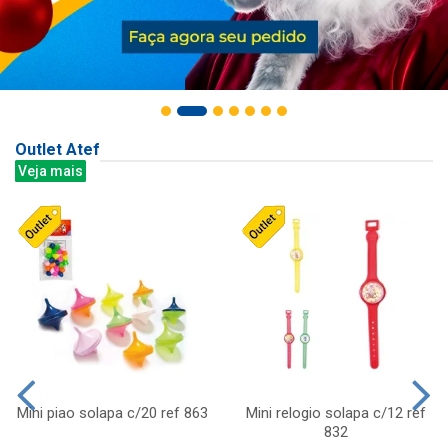
Outlet Atef
Veja mais
Mini piao solapa c/20 ref 863
Mini relogio solapa c/12 ref
832