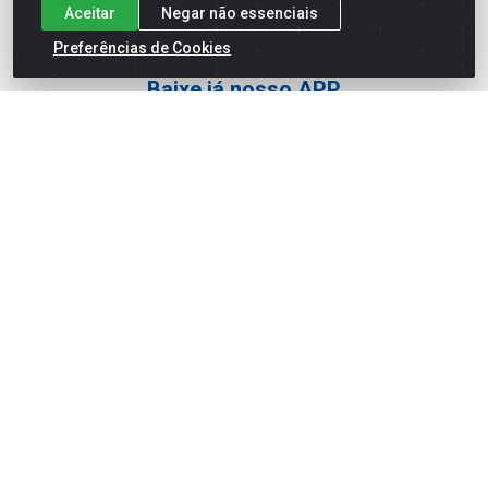
TikTok
Aceitar
Negar não essenciais
Preferências de Cookies
Baixe já nosso APP
Site Seguro
Loja / Showroom
Tel.: (11) 3227-0546
Av Vautier, 587/597 - Pari - São Paulo/SP