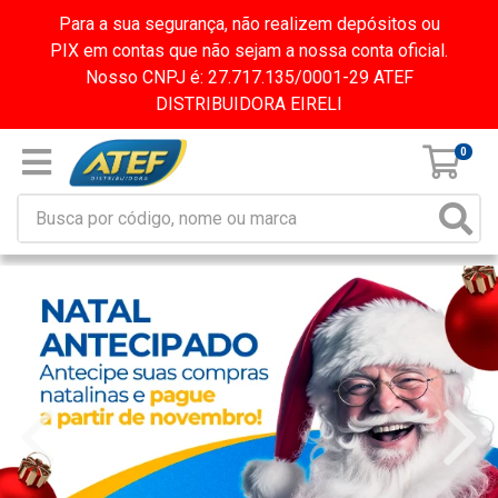
Para a sua segurança, não realizem depósitos ou
PIX em contas que não sejam a nossa conta oficial.
Nosso CNPJ é: 27.717.135/0001-29 ATEF
DISTRIBUIDORA EIRELI
0