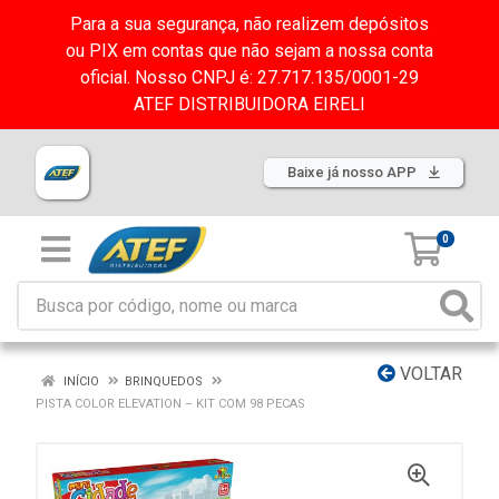
Para a sua segurança, não realizem depósitos
ou PIX em contas que não sejam a nossa conta
oficial. Nosso CNPJ é: 27.717.135/0001-29
ATEF DISTRIBUIDORA EIRELI
Baixe já nosso APP
0
VOLTAR
INÍCIO
BRINQUEDOS
PISTA COLOR ELEVATION – KIT COM 98 PECAS