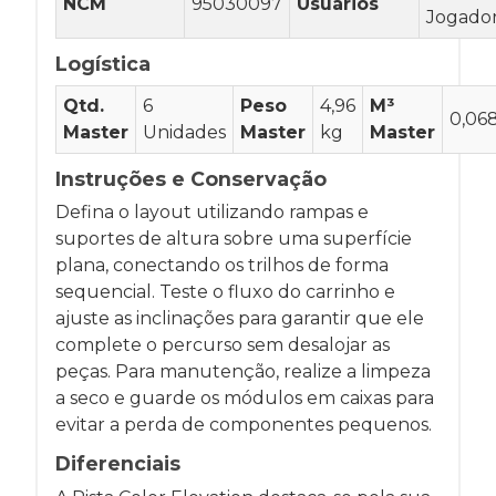
NCM
95030097
Usuários
Jogado
Logística
Qtd.
6
Peso
4,96
M³
0,06
Master
Unidades
Master
kg
Master
Instruções e Conservação
Defina o layout utilizando rampas e
suportes de altura sobre uma superfície
plana, conectando os trilhos de forma
sequencial. Teste o fluxo do carrinho e
ajuste as inclinações para garantir que ele
complete o percurso sem desalojar as
peças. Para manutenção, realize a limpeza
a seco e guarde os módulos em caixas para
evitar a perda de componentes pequenos.
Diferenciais