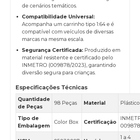
de cenários temáticos.
Compatibilidade Universal:
Acompanha um carrinho tipo 1:64 e é
compatível com veículos de diversas
marcas na mesma escala.
Segurança Certificada:
Produzido em
material resistente e certificado pelo
INMETRO (009878/2023), garantindo
diversão segura para crianças.
Especificações Técnicas
Quantidade
98 Peças
Material
Plástic
de Peças
Tipo de
INMET
Color Box
Certificação
Embalagem
009878
1 a 4