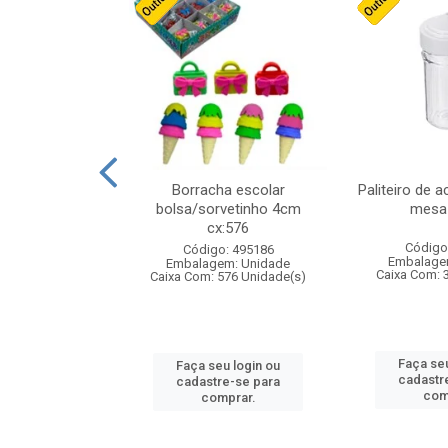
stico n.4 12cm
Borracha escolar
Paliteiro de a
bolsa/sorvetinho 4cm
mesa 
cx:576
: 940550
Código
Código: 495186
m: Unidade
Embalage
Embalagem: Unidade
24 Unidade(s)
Caixa Com: 
Caixa Com: 576 Unidade(s)
u login ou
Faça seu
Faça seu login ou
e-se para
cadastr
cadastre-se para
prar.
com
comprar.