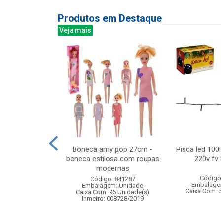
Produtos em Destaque
Veja mais
cal (repete o
Boneca amy pop 27cm -
Pisca led 100
21x36cm cx...
boneca estilosa com roupas
220v fv 
modernas
: 836855
Código
Código: 841287
m: Unidade
Embalage
Embalagem: Unidade
36 Unidade(s)
Caixa Com: 
Caixa Com: 96 Unidade(s)
Inmetro: 008728/2019