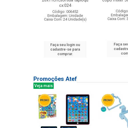
s cx:012
26x11cm,sortida tapioqu
copo mixer 3
cx:024
: 135177
Código
Código: 006452
m: Unidade
Embalage
Embalagem: Unidade
12 Unidade(s)
Caixa Com: 
Caixa Com: 24 Unidade(s)
u login ou
Faça seu
Faça seu login ou
e-se para
cadastr
cadastre-se para
prar.
com
comprar.
Promoções Atef
Veja mais