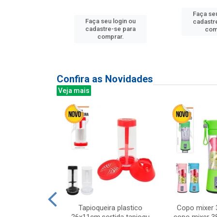
u login ou
Faça seu
Faça seu login ou
e-se para
cadastr
cadastre-se para
prar.
com
comprar.
Confira as Novidades
Veja mais
mesa cer 18cm
Tapioqueira plastico
Copo mixer 