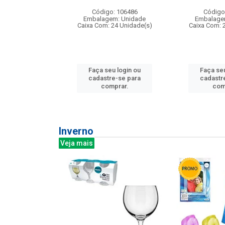
:240
Código: 106486
Código
: 275814
Embalagem: Unidade
Embalage
m: Unidade
Caixa Com: 24 Unidade(s)
Caixa Com: 
240 Unidade(s)
Faça seu login ou
Faça seu
u login ou
cadastre-se para
cadastr
e-se para
comprar.
com
prar.
Inverno
Veja mais