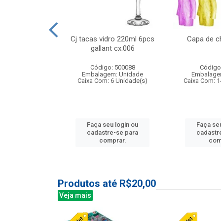
 vidro 23,5cm
Cj tacas vidro 220ml 6pcs
Capa de c
etala cx:024
gallant cx:006
: 503788
Código: 500088
Código
m: Unidade
Embalagem: Unidade
Embalage
24 Unidade(s)
Caixa Com: 6 Unidade(s)
Caixa Com: 1
u login ou
Faça seu login ou
Faça seu
e-se para
cadastre-se para
cadastr
prar.
comprar.
com
Produtos até R$20,00
Veja mais