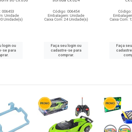
80ml so cx:030
sortida cx:024
cx:
: 006453
Código: 006454
Código:
m: Unidade
Embalagem: Unidade
Embalagem
30 Unidade(s)
Caixa Com: 24 Unidade(s)
Caixa Com: 1
 login ou
Faça seu login ou
Faça seu
e-se para
cadastre-se para
cadastre
prar.
comprar.
comp