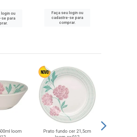
Faça seu login ou
 login ou
Faça seu 
cadastre-se para
-se para
cadastre
comprar.
rar.
comp
 500ml loom
Prato fundo cer 21,5cm
Prato raso c