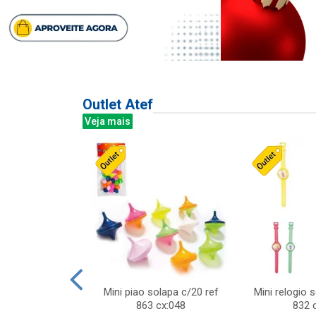
Outlet Atef
Veja mais
last c/div
Mini piao solapa c/20 ref
Mini relogio 
m ursinhos sor
863 cx:048
832 