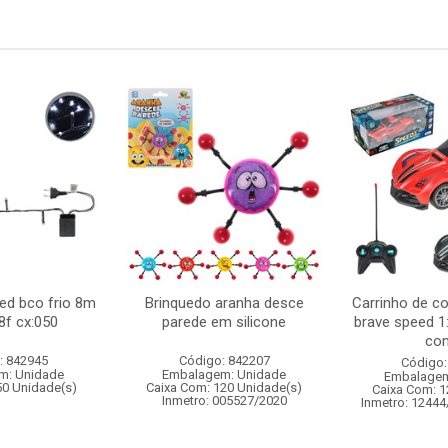
led bco frio 8m
Brinquedo aranha desce
Carrinho de c
8f cx:050
parede em silicone
brave speed 1
com
: 842945
Código: 842207
Código:
m: Unidade
Embalagem: Unidade
Embalagem
50 Unidade(s)
Caixa Com: 120 Unidade(s)
Caixa Com: 1
Inmetro: 005527/2020
Inmetro: 12444