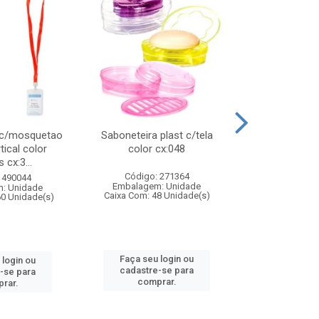
 c/mosquetao
Saboneteira plast c/tela
Prato plas
tical color
color cx:048
colorido
 cx:3...
Código: 271364
Código:
 490044
Embalagem: Unidade
Embalagem
: Unidade
Caixa Com: 48 Unidade(s)
Caixa Com: 4
60 Unidade(s)
Faça seu login ou
Faça seu 
 login ou
cadastre-se para
cadastre
-se para
comprar.
comp
rar.