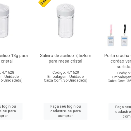
crilico 13g para
Saleiro de acrilico 7,5x4cm
Porta cracha
cristal
para mesa cristal
cordao ver
sortidos
: 471628
Código: 471629
Código:
m: Unidade
Embalagem: Unidade
Embalagem
36 Unidade(s)
Caixa Com: 36 Unidade(s)
Caixa Com: 3
 login ou
Faça seu login ou
Faça seu
e-se para
cadastre-se para
cadastre
prar.
comprar.
comp