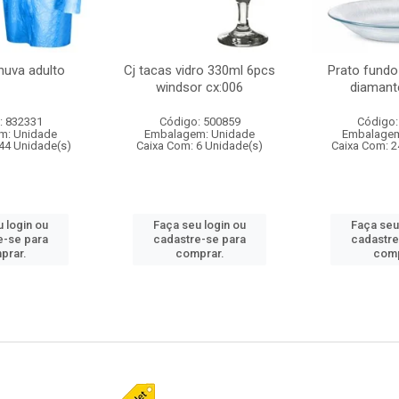
huva adulto
Cj tacas vidro 330ml 6pcs
Prato fundo
windsor cx:006
diamant
: 832331
Código: 500859
Código:
m: Unidade
Embalagem: Unidade
Embalagem
44 Unidade(s)
Caixa Com: 6 Unidade(s)
Caixa Com: 2
 login ou
Faça seu login ou
Faça seu
e-se para
cadastre-se para
cadastre
prar.
comprar.
comp