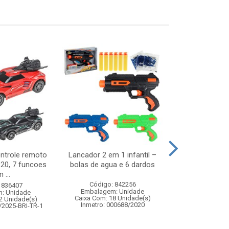
ontrole remoto
Lancador 2 em 1 infantil –
Carro de cor
:20, 7 funcoes
bolas de agua e 6 dardos
veiculo de fr
 ...
transf
Código: 842256
 836407
Código:
Embalagem: Unidade
: Unidade
Embalagem
Caixa Com: 18 Unidade(s)
2 Unidade(s)
Caixa Com: 6
Inmetro: 000688/2020
/2025-BRI-TR-1
Inmetro: ABCP-B