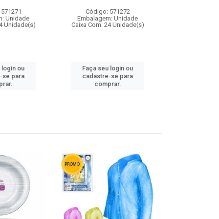
 571271
Código: 571272
Código:
: Unidade
Embalagem: Unidade
Embalagem
4 Unidade(s)
Caixa Com: 24 Unidade(s)
Caixa Com: 4
 login ou
Faça seu login ou
Faça seu 
-se para
cadastre-se para
cadastre
rar.
comprar.
comp