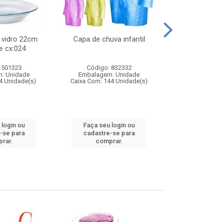
 vidro 22cm
Capa de chuva infantil
Jg prato fun
e cx:024
diam
 501323
Código: 832332
Código:
: Unidade
Embalagem: Unidade
Embalagem
4 Unidade(s)
Caixa Com: 144 Unidade(s)
Caixa Com: 6
 login ou
Faça seu login ou
Faça seu 
-se para
cadastre-se para
cadastre
rar.
comprar.
comp