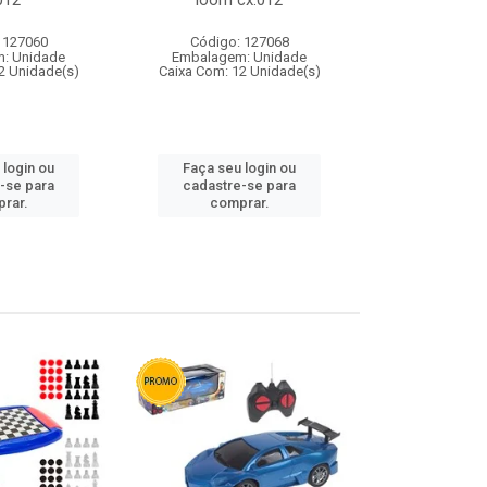
012
loom cx:012
cx:
 127060
Código: 127068
Código:
: Unidade
Embalagem: Unidade
Embalagem
2 Unidade(s)
Caixa Com: 12 Unidade(s)
Caixa Com: 1
 login ou
Faça seu login ou
Faça seu 
-se para
cadastre-se para
cadastre
rar.
comprar.
comp