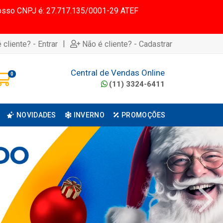
 Nosso CNPJ é: 27.717.135/0001-29 ATEF
|
 cliente? - Entrar
Não é cliente? - Cadastrar
Central de Vendas Online
0
(11) 3324-6411
NOVIDADES
INVERNO
PROMOÇÕES