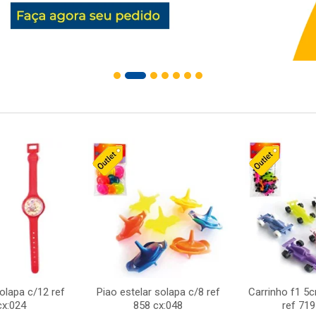
solapa c/12 ref
Piao estelar solapa c/8 ref
Carrinho f1 5
cx:024
858 cx:048
ref 719