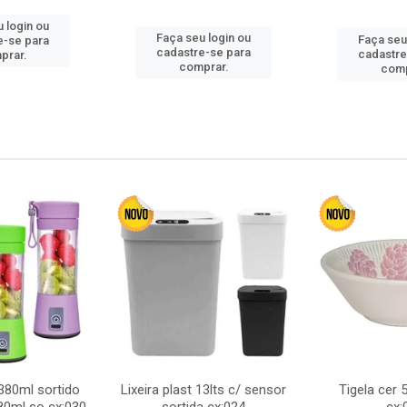
 login ou
Faça seu login ou
Faça seu
e-se para
cadastre-se para
cadastre
prar.
comprar.
comp
380ml sortido
Lixeira plast 13lts c/ sensor
Tigela cer