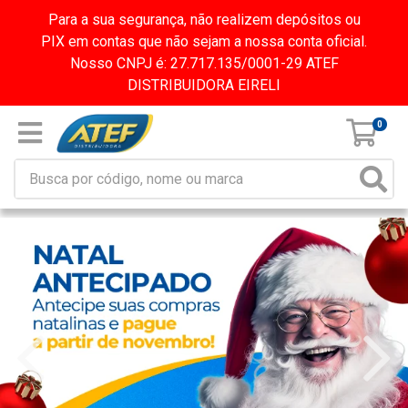
Para a sua segurança, não realizem depósitos ou
PIX em contas que não sejam a nossa conta oficial.
Nosso CNPJ é: 27.717.135/0001-29 ATEF
DISTRIBUIDORA EIRELI
0