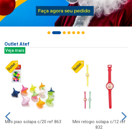
Outlet Atef
Veja mais
Mini piao solapa c/20 ref 863
Mini relogio solapa c/12 ref
832