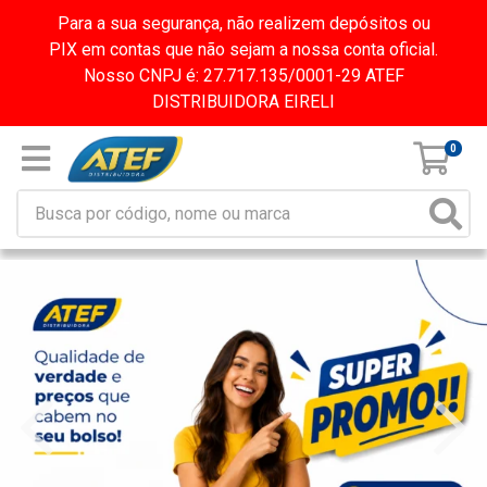
Para a sua segurança, não realizem depósitos ou
PIX em contas que não sejam a nossa conta oficial.
Nosso CNPJ é: 27.717.135/0001-29 ATEF
DISTRIBUIDORA EIRELI
0