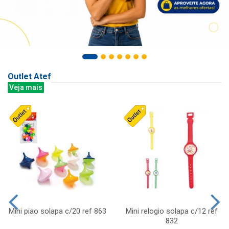
Outlet Atef
Veja mais
Mini piao solapa c/20 ref 863
Mini relogio solapa c/12 ref
832