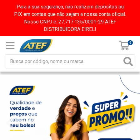
Para a sua segurança, não realizem depósitos ou
PIX em contas que não sejam a nossa conta oficial.
Nosso CNPJ é: 27.717.135/0001-29 ATEF
DISTRIBUIDORA EIRELI
0