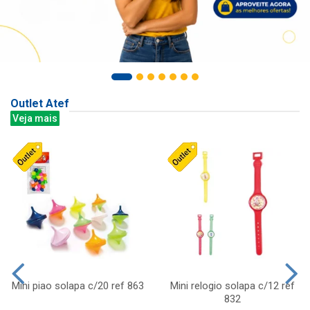
Outlet Atef
Veja mais
Mini piao solapa c/20 ref 863
Mini relogio solapa c/12 ref
832