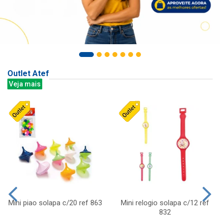
Outlet Atef
Veja mais
Mini piao solapa c/20 ref 863
Mini relogio solapa c/12 ref
832