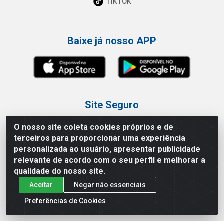
TikTok
Baixe já nosso APP
Site Seguro
O nosso site coleta cookies próprios e de
terceiros para proporcionar uma experiência
personalizada ao usuário, apresentar publicidade
relevante de acordo com o seu perfil e melhorar a
Loja / Showroom
qualidade do nosso site.
Aceitar
Negar não essenciais
Tel.: (11) 3227-0546
Av Vautier, 587/597 - Pari - São Paulo/SP
Preferências de Cookies