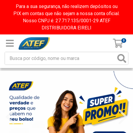
Para a sua segurança, não realizem depósitos ou
PIX em contas que não sejam a nossa conta oficial.
Nosso CNPJ é: 27.717.135/0001-29 ATEF
DISTRIBUIDORA EIRELI
0