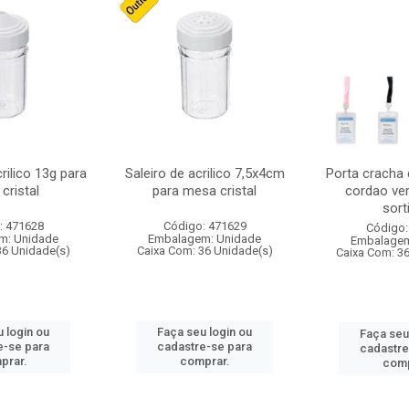
crilico 13g para
Saleiro de acrilico 7,5x4cm
Porta cracha
cristal
para mesa cristal
cordao ver
sort
: 471628
Código: 471629
Código:
m: Unidade
Embalagem: Unidade
Embalagem
36 Unidade(s)
Caixa Com: 36 Unidade(s)
Caixa Com: 3
 login ou
Faça seu login ou
Faça seu
e-se para
cadastre-se para
cadastre
prar.
comprar.
comp