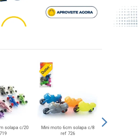
cm solapa c/20
Mini moto 6cm solapa c/8
Giro helice so
 719
ref 726
75