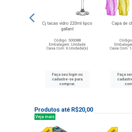
o raso 25,5cm
Cj tacas vidro 220ml 6pcs
Capa de c
e petala
gallant
: 503787
Código: 500088
Código
m: Unidade
Embalagem: Unidade
Embalage
24 Unidade(s)
Caixa Com: 6 Unidade(s)
Caixa Com: 1
u login ou
Faça seu login ou
Faça seu
e-se para
cadastre-se para
cadastr
prar.
comprar.
com
Produtos até R$20,00
Veja mais