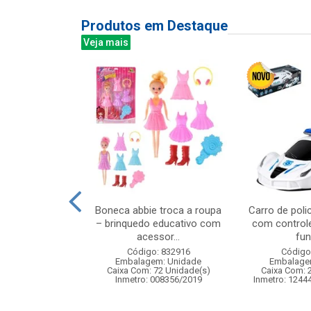
Produtos em Destaque
Veja mais
a infantil com
Boneca abbie troca a roupa
Carro de polic
coloridas
– brinquedo educativo com
com control
acessor...
fun
: 842219
Código: 832916
Código
m: Unidade
Embalagem: Unidade
Embalage
24 Unidade(s)
Caixa Com: 72 Unidade(s)
Caixa Com: 
006747/2019
Inmetro: 008356/2019
Inmetro: 1244