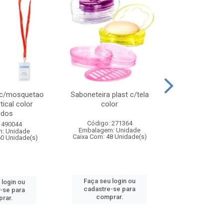
 c/mosquetao
Saboneteira plast c/tela
Prato plas
tical color
color
colo
idos
Código: 271364
Código:
 490044
Embalagem: Unidade
Embalagem
: Unidade
Caixa Com: 48 Unidade(s)
Caixa Com: 4
60 Unidade(s)
Faça seu login ou
Faça seu 
 login ou
cadastre-se para
cadastre
-se para
comprar.
comp
rar.