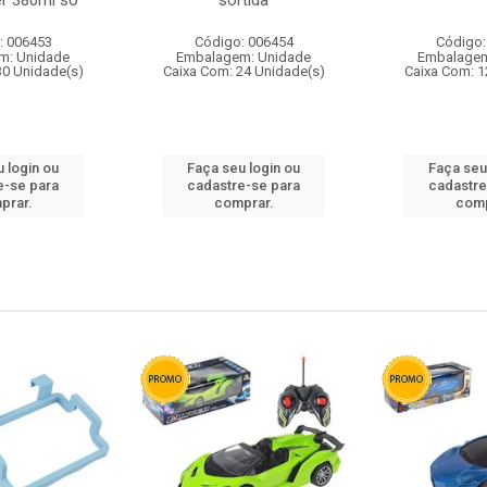
r 380ml so
sortida
: 006453
Código: 006454
Código:
m: Unidade
Embalagem: Unidade
Embalagem
30 Unidade(s)
Caixa Com: 24 Unidade(s)
Caixa Com: 1
 login ou
Faça seu login ou
Faça seu
e-se para
cadastre-se para
cadastre
prar.
comprar.
comp