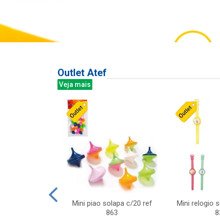
Outlet Atef
Veja mais
last c/div
Mini piao solapa c/20 ref
Mini relogio 
m ursinhos sor
863
8