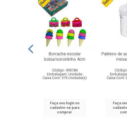
stico n.4 12cm
Borracha escolar
Paliteiro de a
bolsa/sorvetinho 4cm
mesa 
: 940550
Código: 495186
Código
m: Unidade
Embalagem: Unidade
Embalage
24 Unidade(s)
Caixa Com: 576 Unidade(s)
Caixa Com: 
u login ou
Faça seu login ou
Faça seu
e-se para
cadastre-se para
cadastr
prar.
comprar.
com