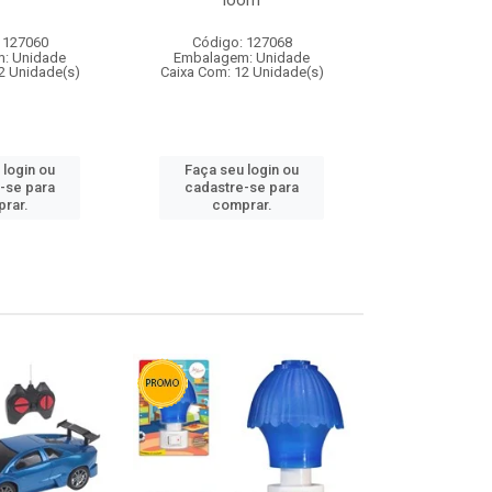
loom
 127060
Código: 127068
Código:
: Unidade
Embalagem: Unidade
Embalagem
2 Unidade(s)
Caixa Com: 12 Unidade(s)
Caixa Com: 1
 login ou
Faça seu login ou
Faça seu 
-se para
cadastre-se para
cadastre
rar.
comprar.
comp