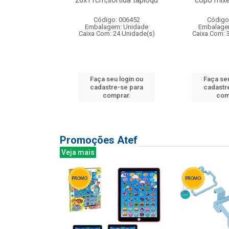
irios
26x11cm,sortida tapioqu
copo mixe
: 135177
Código: 006452
Código
m: Unidade
Embalagem: Unidade
Embalage
12 Unidade(s)
Caixa Com: 24 Unidade(s)
Caixa Com: 
u login ou
Faça seu login ou
Faça seu
e-se para
cadastre-se para
cadastr
prar.
comprar.
com
Promoções Atef
Veja mais