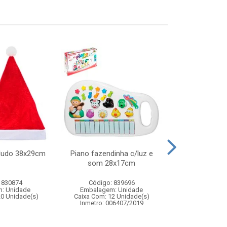
eludo 38x29cm
Piano fazendinha c/luz e
Geleca 
som 28x17cm
 830874
Código: 839696
Código:
: Unidade
Embalagem: Unidade
Embalagem
20 Unidade(s)
Caixa Com: 12 Unidade(s)
Caixa Com: 14
Inmetro: 006407/2019
Inmetro: 0