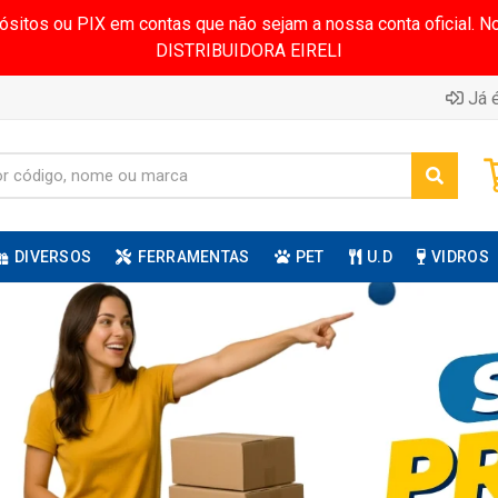
pósitos ou PIX em contas que não sejam a nossa conta oficial.
DISTRIBUIDORA EIRELI
Já é
DIVERSOS
FERRAMENTAS
PET
U.D
VIDROS