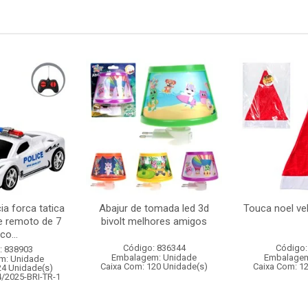
ia forca tatica
Abajur de tomada led 3d
Touca noel v
e remoto de 7
bivolt melhores amigos
co...
Código: 836344
Código:
: 838903
Embalagem: Unidade
Embalagem
m: Unidade
Caixa Com: 120 Unidade(s)
Caixa Com: 1
24 Unidade(s)
4/2025-BRI-TR-1