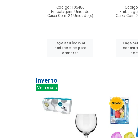
: 275814
Código: 106486
Código
m: Unidade
Embalagem: Unidade
Embalage
240 Unidade(s)
Caixa Com: 24 Unidade(s)
Caixa Com: 
u login ou
Faça seu login ou
Faça seu
e-se para
cadastre-se para
cadastr
prar.
comprar.
com
Inverno
Veja mais