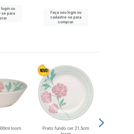
 login ou
Faça seu login ou
Faça seu 
-se para
cadastre-se para
cadastre
rar.
comprar.
comp
 500ml loom
Prato fundo cer 21,5cm
Prato raso c