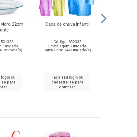
 vidro 22cm
Capa de chuva infantil
Jg prato fun
ante
diam
 501323
Código: 832332
Código:
: Unidade
Embalagem: Unidade
Embalagem
4 Unidade(s)
Caixa Com: 144 Unidade(s)
Caixa Com: 6
 login ou
Faça seu login ou
Faça seu 
-se para
cadastre-se para
cadastre
rar.
comprar.
comp