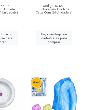
 571271
Código: 571272
Código:
: Unidade
Embalagem: Unidade
Embalagem
4 Unidade(s)
Caixa Com: 24 Unidade(s)
Caixa Com: 4
 login ou
Faça seu login ou
Faça seu 
-se para
cadastre-se para
cadastre
rar.
comprar.
comp