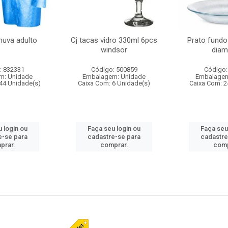
huva adulto
Cj tacas vidro 330ml 6pcs
Prato fundo
windsor
diam
: 832331
Código: 500859
Código:
m: Unidade
Embalagem: Unidade
Embalagem
44 Unidade(s)
Caixa Com: 6 Unidade(s)
Caixa Com: 2
 login ou
Faça seu login ou
Faça seu
e-se para
cadastre-se para
cadastre
prar.
comprar.
comp