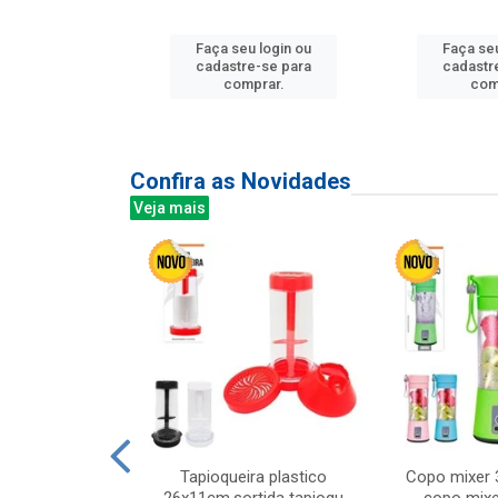
u login ou
Faça seu login ou
Faça seu
e-se para
cadastre-se para
cadastr
prar.
comprar.
com
Confira as Novidades
Veja mais
mesa cer 18cm
Tapioqueira plastico
Copo mixer 