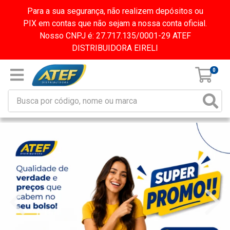
Para a sua segurança, não realizem depósitos ou
PIX em contas que não sejam a nossa conta oficial.
Nosso CNPJ é: 27.717.135/0001-29 ATEF
DISTRIBUIDORA EIRELI
0