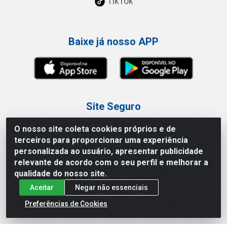
TikTok
Baixe já nosso APP
Site Seguro
O nosso site coleta cookies próprios e de
terceiros para proporcionar uma experiência
personalizada ao usuário, apresentar publicidade
relevante de acordo com o seu perfil e melhorar a
Loja / Showroom
qualidade do nosso site.
Aceitar
Negar não essenciais
Tel.: (11) 3227-0546
Av Vautier, 587/597 - Pari - São Paulo/SP
Preferências de Cookies