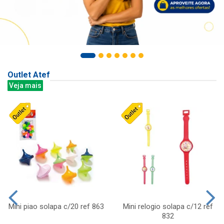
Outlet Atef
Veja mais
Mini piao solapa c/20 ref 863
Mini relogio solapa c/12 ref
832