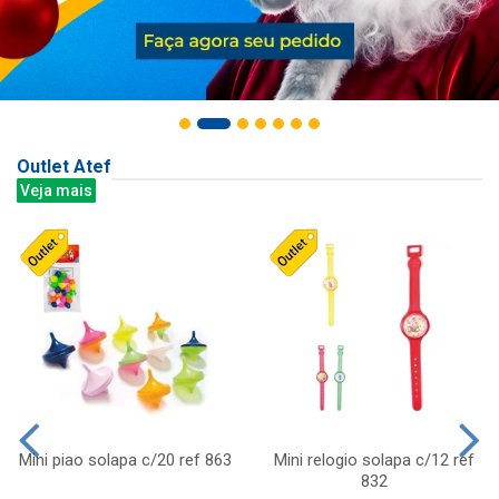
Outlet Atef
Veja mais
Mini piao solapa c/20 ref 863
Mini relogio solapa c/12 ref
832