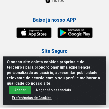
TikTok
Baixe já nosso APP
Site Seguro
O nosso site coleta cookies próprios e de
terceiros para proporcionar uma experiência
personalizada ao usuário, apresentar publicidade
relevante de acordo com o seu perfil e melhorar a
Loja / Showroom
qualidade do nosso site.
Aceitar
Negar não essenciais
Tel.: (11) 3227-0546
Av Vautier, 587/597 - Pari - São Paulo/SP
Preferências de Cookies