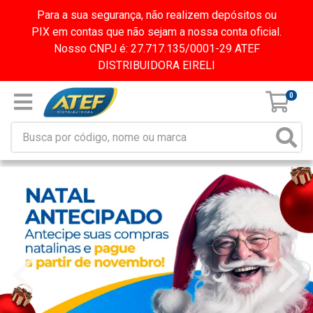
Para a sua segurança, não realizem depósitos ou
PIX em contas que não sejam a nossa conta oficial.
Nosso CNPJ é: 27.717.135/0001-29 ATEF
DISTRIBUIDORA EIRELI
0